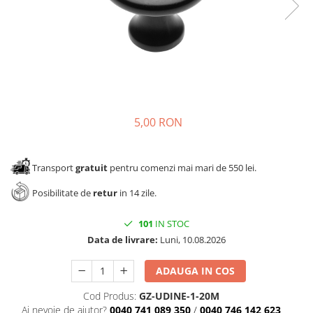
Panze pendular/ circular
Console rafturi polite
Clesti/ patenti
Solutii de curatat & adezivi
Surubelnite
Canturi ABS
Ciocane
Alte accesorii mobila
Nivela bule/ laser
Alte scule & unelte
5,00 RON
Transport
gratuit
pentru comenzi mai mari de 550 lei.
Posibilitate de
retur
in 14 zile.
101
IN STOC
Data de livrare:
Luni, 10.08.2026
ADAUGA IN COS
Cod Produs:
GZ-UDINE-1-20M
Ai nevoie de ajutor?
0040 741 089 350
/
0040 746 142 623