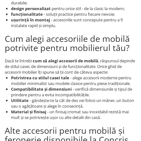
durabile;
design personalizat
pentru orice stil - de la clasic la modern;
funcționalitate
- soluții practice pentru fiecare nevoie;
ușurință în montaj
- accesoriile sunt concepute pentru a fi
instalate rapid și simplu.
Cum alegi accesoriile de mobilă
potrivite pentru mobilierul tău?
Dacă te întrebi
cum să alegi accesorii de mobilă
, răspunsul depinde
de stilul casei, de dimensiuni și de funcționalitate. Orice ghid de
accesorii mobilier îți spune să ții cont de câteva aspecte:
Potrivirea cu stilul casei tale
- alege accesorii moderne pentru
mobilier minimalist sau modele clasice pentru piese tradiționale.
Compatibilitate și dimensiuni
- verifică dimensiunile și tipul de
prindere pentru a evita incompatibilitățile.
Utilitate
- gândește-te la cât de des vei folosi un mâner, un buton
sau o agățătoare și alege în consecință.
Material și finisaj
- un finisaj cromat sau inoxidabil rezistă mai
mult și se potrivește ușor cu alte detalii din casă.
Alte accesorii pentru mobilă și
feronerie disponibile la Concris