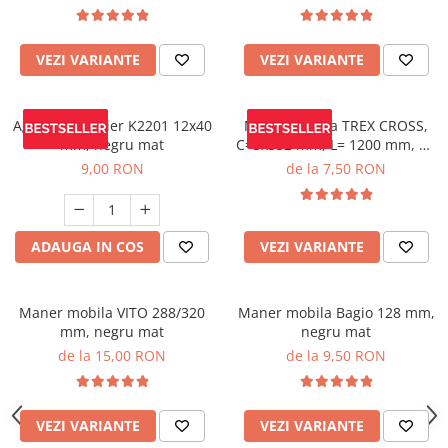
VEZI VARIANTE
VEZI VARIANTE
Agatatoare cuier K2201 12x40
Maner mobila TREX CROSS,
mm, negru mat
C=3x352 mm, L= 1200 mm, Al,
brushed gold
9,00 RON
de la 7,50 RON
ADAUGA IN COS
VEZI VARIANTE
Maner mobila VITO 288/320
Maner mobila Bagio 128 mm,
mm, negru mat
negru mat
de la 15,00 RON
de la 9,50 RON
VEZI VARIANTE
VEZI VARIANTE