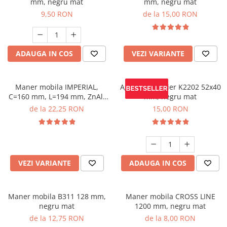
mm, negru mat
mm, negru mat
9,50 RON
de la 15,00 RON
ADAUGA IN COS
VEZI VARIANTE
Maner mobila IMPERIAL,
Agatatoare cuier K2202 52x40
C=160 mm, L=194 mm, ZnAl,
mm, negru mat
brushed gold
de la 22,25 RON
15,00 RON
VEZI VARIANTE
ADAUGA IN COS
Maner mobila B311 128 mm,
Maner mobila CROSS LINE
negru mat
1200 mm, negru mat
de la 12,75 RON
de la 8,00 RON