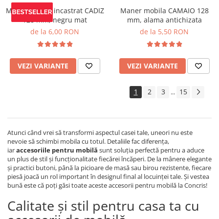
Maner mobila incastrat CADIZ
Maner mobila CAMAIO 128
128 mm, negru mat
mm, alama antichizata
de la 6,00 RON
de la 5,50 RON
VEZI VARIANTE
VEZI VARIANTE
1
2
3
15
...
Atunci când vrei să transformi aspectul casei tale, uneori nu este
nevoie să schimbi mobila cu totul. Detaliile fac diferența,
iar
accesoriile pentru mobilă
sunt soluția perfectă pentru a aduce
un plus de stil și funcționalitate fiecărei încăperi. De la mânere elegante
și practici butoni, până la picioare de masă sau birou rezistente, fiecare
piesă joacă un rol important în designul final al locuinței tale. Și vestea
bună este că poți găsi toate aceste accesorii pentru mobilă la Concris!
Calitate și stil pentru casa ta cu