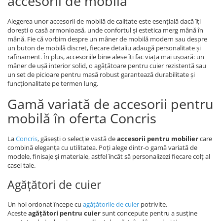
accesorii de mobilă
Alegerea unor accesorii de mobilă de calitate este esențială dacă îți
dorești o casă armonioasă, unde confortul și estetica merg mână în
mână. Fie că vorbim despre un mâner de mobilă modern sau despre
un buton de mobilă discret, fiecare detaliu adaugă personalitate și
rafinament. În plus, accesoriile bine alese îți fac viața mai ușoară: un
mâner de ușă interior solid, o agățătoare pentru cuier rezistentă sau
un set de picioare pentru masă robust garantează durabilitate și
funcționalitate pe termen lung.
Gamă variată de accesorii pentru
mobilă în oferta Concris
La
Concris
, găsești o selecție vastă de
accesorii pentru mobilier
care
combină eleganța cu utilitatea. Poți alege dintr-o gamă variată de
modele, finisaje și materiale, astfel încât să personalizezi fiecare colț al
casei tale.
Agățători de cuier
Un hol ordonat începe cu
agățătorile de cuier
potrivite.
Aceste
agățători pentru cuier
sunt concepute pentru a susține