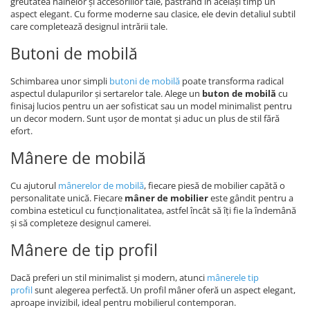
greutatea hainelor și accesoriilor tale, păstrând în același timp un
aspect elegant. Cu forme moderne sau clasice, ele devin detaliul subtil
care completează designul intrării tale.
Butoni de mobilă
Schimbarea unor simpli
butoni de mobilă
poate transforma radical
aspectul dulapurilor și sertarelor tale. Alege un
buton de mobilă
cu
finisaj lucios pentru un aer sofisticat sau un model minimalist pentru
un decor modern. Sunt ușor de montat și aduc un plus de stil fără
efort.
Mânere de mobilă
Cu ajutorul
mânerelor de mobilă
, fiecare piesă de mobilier capătă o
personalitate unică. Fiecare
mâner de mobilier
este gândit pentru a
combina esteticul cu funcționalitatea, astfel încât să îți fie la îndemână
și să completeze designul camerei.
Mânere de tip profil
Dacă preferi un stil minimalist și modern, atunci
mânerele tip
profil
sunt alegerea perfectă. Un profil mâner oferă un aspect elegant,
aproape invizibil, ideal pentru mobilierul contemporan.