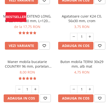
VEZI VARIANTE
ADAUGA IN COS
Maner mobila EXTEND LONG,
Agatatoare cuier K24 C0,
C=224/448/480 mm, L=1200
56x30 mm, crom
mm, negru mat
de la 17,75 RON
3,75 RON
VEZI VARIANTE
ADAUGA IN COS
Maner mobila bucatarie
Buton mobila TERNI 30x29
COUNTRY 96 mm, portelan,
mm, alb mat
alama antichizata
8,00 RON
4,75 RON
ADAUGA IN COS
ADAUGA IN COS