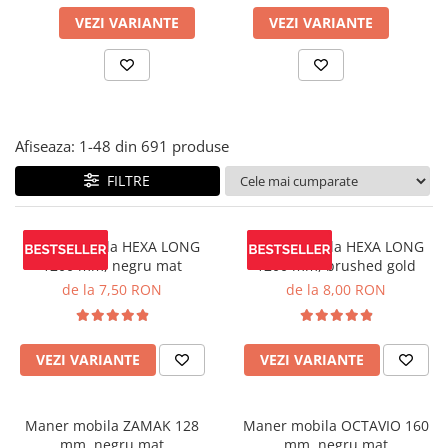
Panze pendular/ circular
Console rafturi polite
VEZI VARIANTE
VEZI VARIANTE
Clesti/ patenti
Solutii de curatat & adezivi
Surubelnite
Canturi ABS
Ciocane
Alte accesorii mobila
Nivela bule/ laser
Afiseaza:
1-
48
din
691
produse
Alte scule & unelte
FILTRE
Maner mobila HEXA LONG
Maner mobila HEXA LONG
1200 mm, negru mat
1200 mm, brushed gold
de la 7,50 RON
de la 8,00 RON
VEZI VARIANTE
VEZI VARIANTE
Maner mobila ZAMAK 128
Maner mobila OCTAVIO 160
mm, negru mat
mm, negru mat