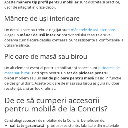
Aceste
mânere tip profil pentru mobilier
sunt discrete și practice,
ușor de integrat în orice decor.
Mânere de uși interioare
Un detaliu care nu trebuie neglijat sunt
mânerele de uși interioare
.
Alege un
mâner de ușă interior
potrivit stilului casei tale și vei
observa cum fiecare detaliu contează. Sunt rezistente și confortabile la
utilizare zilnică.
Picioare de masă sau birou
Un alt element esențial pentru stabilitate și aspect sunt
picioarele de
masă sau birou
. Poți opta pentru un
set de picioare pentru
birou
modern sau un
set de picioare pentru masă
clasic, în funcție
de designul dorit. Aceste picioare de masă sau birou asigură nu doar
rezistență, ci și un look rafinat.
De ce să cumperi accesorii
pentru mobilă de la Concris?
Când alegi accesorii de mobilier de la Concris, beneficiezi de:
calitate garantată
- produse rezistente, fabricate din materiale