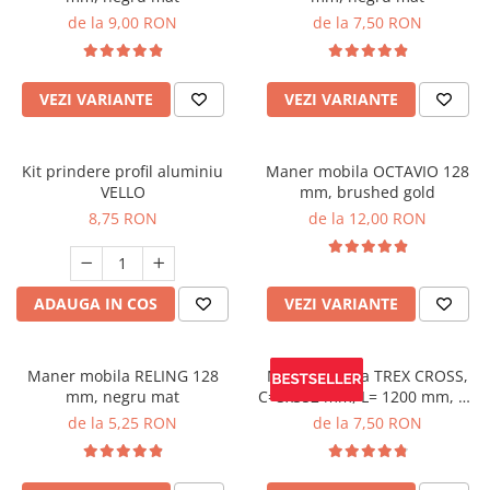
de la 9,00 RON
de la 7,50 RON
VEZI VARIANTE
VEZI VARIANTE
Kit prindere profil aluminiu
Maner mobila OCTAVIO 128
VELLO
mm, brushed gold
8,75 RON
de la 12,00 RON
ADAUGA IN COS
VEZI VARIANTE
Maner mobila RELING 128
Maner mobila TREX CROSS,
mm, negru mat
C=3x352 mm, L= 1200 mm, Al,
negru mat
de la 5,25 RON
de la 7,50 RON