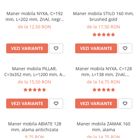
Maner mobila NYXA, C=192
Maner mobila STILO 160 mm,
mm, L=202 mm, ZnAl, negru
brushed gold
mat
de la 12,50 RON
de la 17,50 RON
VEZI VARIANTE
VEZI VARIANTE
Maner mobila PILLAR,
Maner mobila NYXA, C=128
C=3x352 mm, L=1200 mm, Al,
mm, L=138 mm, ZnAl,
brushed gold
brushed gold
de la 15,50 RON
de la 14,75 RON
VEZI VARIANTE
VEZI VARIANTE
Maner mobila ABIATE 128
Maner mobila ZAMAK 160
mm, alama antichizata
mm, alama
9,75 RON
de la 14,75 RON