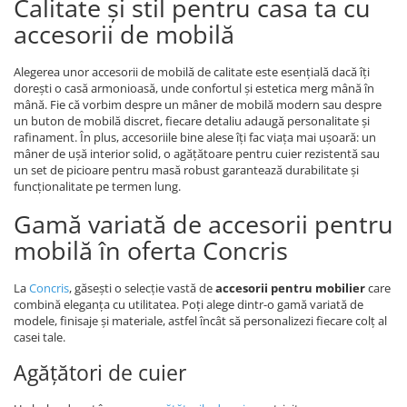
Calitate și stil pentru casa ta cu
accesorii de mobilă
Alegerea unor accesorii de mobilă de calitate este esențială dacă îți
dorești o casă armonioasă, unde confortul și estetica merg mână în
mână. Fie că vorbim despre un mâner de mobilă modern sau despre
un buton de mobilă discret, fiecare detaliu adaugă personalitate și
rafinament. În plus, accesoriile bine alese îți fac viața mai ușoară: un
mâner de ușă interior solid, o agățătoare pentru cuier rezistentă sau
un set de picioare pentru masă robust garantează durabilitate și
funcționalitate pe termen lung.
Gamă variată de accesorii pentru
mobilă în oferta Concris
La
Concris
, găsești o selecție vastă de
accesorii pentru mobilier
care
combină eleganța cu utilitatea. Poți alege dintr-o gamă variată de
modele, finisaje și materiale, astfel încât să personalizezi fiecare colț al
casei tale.
Agățători de cuier