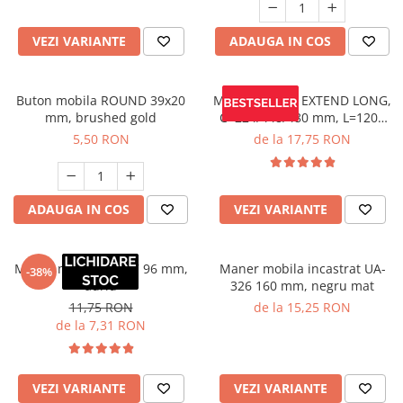
VEZI VARIANTE
ADAUGA IN COS
Buton mobila ROUND 39x20
Maner mobila EXTEND LONG,
mm, brushed gold
C=224/448/480 mm, L=1200
mm, negru mat
5,50 RON
de la 17,75 RON
ADAUGA IN COS
VEZI VARIANTE
Maner mobila ZA007 96 mm,
Maner mobila incastrat UA-
-38%
auriu
326 160 mm, negru mat
11,75 RON
de la 15,25 RON
de la 7,31 RON
VEZI VARIANTE
VEZI VARIANTE