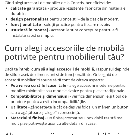
Când alegi accesorii de mobilier de la Concris, beneficiezi de:
calitate garantată
- produse rezistente, fabricate din materiale
durabile;
design personalizat
pentru orice stil - de la clasic la modern;
funcționalitate
- soluții practice pentru fiecare nevoie;
ușurință în montaj
- accesoriile sunt concepute pentru a fi
instalate rapid și simplu.
Cum alegi accesoriile de mobilă
potrivite pentru mobilierul tău?
Dacă te întrebi
cum să alegi accesorii de mobilă
, răspunsul depinde
de stilul casei, de dimensiuni și de funcționalitate. Orice ghid de
accesorii mobilier îți spune să ții cont de câteva aspecte:
Potrivirea cu stilul casei tale
- alege accesorii moderne pentru
mobilier minimalist sau modele clasice pentru piese tradiționale.
Compatibilitate și dimensiuni
- verifică dimensiunile și tipul de
prindere pentru a evita incompatibilitățile.
Utilitate
- gândește-te la cât de des vei folosi un mâner, un buton
sau o agățătoare și alege în consecință.
Material și finisaj
- un finisaj cromat sau inoxidabil rezistă mai
mult și se potrivește ușor cu alte detalii din casă.