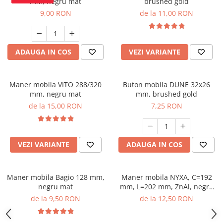
mm, negru mat
brushed gold
9,00 RON
de la 11,00 RON
ADAUGA IN COS
VEZI VARIANTE
Maner mobila VITO 288/320
Buton mobila DUNE 32x26
mm, negru mat
mm, brushed gold
de la 15,00 RON
7,25 RON
VEZI VARIANTE
ADAUGA IN COS
Maner mobila Bagio 128 mm,
Maner mobila NYXA, C=192
negru mat
mm, L=202 mm, ZnAl, negru
mat
de la 9,50 RON
de la 12,50 RON