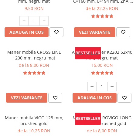
mm, negru mat
C=160 mm, L=194 mm, ZnAl,
brushed gold
9,50 RON
de la 22,25 RON
ADAUGA IN COS
VEZI VARIANTE
Maner mobila CROSS LINE
Agatatoare cuier K2202 52x40
1200 mm, negru mat
mm, negru mat
de la 8,00 RON
15,00 RON
VEZI VARIANTE
ADAUGA IN COS
Maner mobila VIGO 128 mm,
Maner mobila ROVIGO LONG
brushed gold
1000 mm, brushed gold
de la 10,25 RON
de la 8,00 RON