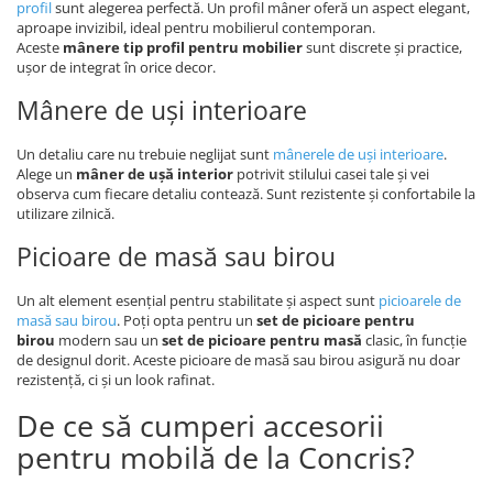
profil
sunt alegerea perfectă. Un profil mâner oferă un aspect elegant,
aproape invizibil, ideal pentru mobilierul contemporan.
Aceste
mânere tip profil pentru mobilier
sunt discrete și practice,
ușor de integrat în orice decor.
Mânere de uși interioare
Un detaliu care nu trebuie neglijat sunt
mânerele de uși interioare
.
Alege un
mâner de ușă interior
potrivit stilului casei tale și vei
observa cum fiecare detaliu contează. Sunt rezistente și confortabile la
utilizare zilnică.
Picioare de masă sau birou
Un alt element esențial pentru stabilitate și aspect sunt
picioarele de
masă sau birou
. Poți opta pentru un
set de picioare pentru
birou
modern sau un
set de picioare pentru masă
clasic, în funcție
de designul dorit. Aceste picioare de masă sau birou asigură nu doar
rezistență, ci și un look rafinat.
De ce să cumperi accesorii
pentru mobilă de la Concris?