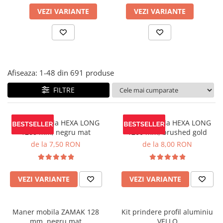
Panze pendular/ circular
Console rafturi polite
VEZI VARIANTE
VEZI VARIANTE
Clesti/ patenti
Solutii de curatat & adezivi
Surubelnite
Canturi ABS
Ciocane
Alte accesorii mobila
Nivela bule/ laser
Afiseaza:
1-
48
din
691
produse
Alte scule & unelte
FILTRE
Maner mobila HEXA LONG
Maner mobila HEXA LONG
1200 mm, negru mat
1200 mm, brushed gold
de la 7,50 RON
de la 8,00 RON
VEZI VARIANTE
VEZI VARIANTE
Maner mobila ZAMAK 128
Kit prindere profil aluminiu
mm, negru mat
VELLO