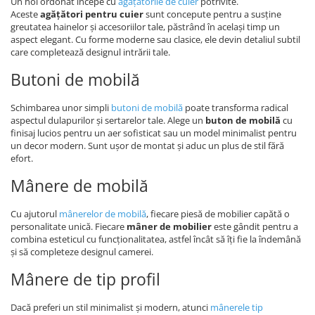
Un hol ordonat începe cu
agățătorile de cuier
potrivite.
Aceste
agățători pentru cuier
sunt concepute pentru a susține
greutatea hainelor și accesoriilor tale, păstrând în același timp un
aspect elegant. Cu forme moderne sau clasice, ele devin detaliul subtil
care completează designul intrării tale.
Butoni de mobilă
Schimbarea unor simpli
butoni de mobilă
poate transforma radical
aspectul dulapurilor și sertarelor tale. Alege un
buton de mobilă
cu
finisaj lucios pentru un aer sofisticat sau un model minimalist pentru
un decor modern. Sunt ușor de montat și aduc un plus de stil fără
efort.
Mânere de mobilă
Cu ajutorul
mânerelor de mobilă
, fiecare piesă de mobilier capătă o
personalitate unică. Fiecare
mâner de mobilier
este gândit pentru a
combina esteticul cu funcționalitatea, astfel încât să îți fie la îndemână
și să completeze designul camerei.
Mânere de tip profil
Dacă preferi un stil minimalist și modern, atunci
mânerele tip