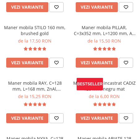
VEZI VARIANTE
VEZI VARIANTE
Maner mobila STILO 160 mm,
Maner mobila PILLAR,
brushed gold
C=3x352 mm, L=1200 mm, Al,
brushed gold
de la 17,50 RON
de la 15,50 RON
VEZI VARIANTE
VEZI VARIANTE
Maner mobila RAY, C=128
Maner mobila incastrat CADIZ
mm, L=168 mm, ZnAl,
128 mm, negru mat
brushed gold
de la 15,25 RON
de la 6,00 RON
VEZI VARIANTE
VEZI VARIANTE
Maner mobila NYXA, C=128
Maner mobila ABIATE 128