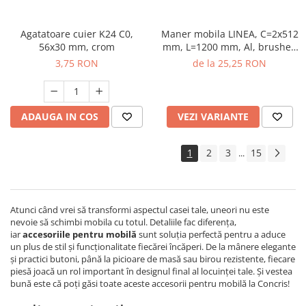
Agatatoare cuier K24 C0,
Maner mobila LINEA, C=2x512
56x30 mm, crom
mm, L=1200 mm, Al, brushed
gold
3,75 RON
de la 25,25 RON
ADAUGA IN COS
VEZI VARIANTE
1
2
3
15
...
Atunci când vrei să transformi aspectul casei tale, uneori nu este
nevoie să schimbi mobila cu totul. Detaliile fac diferența,
iar
accesoriile pentru mobilă
sunt soluția perfectă pentru a aduce
un plus de stil și funcționalitate fiecărei încăperi. De la mânere elegante
și practici butoni, până la picioare de masă sau birou rezistente, fiecare
piesă joacă un rol important în designul final al locuinței tale. Și vestea
bună este că poți găsi toate aceste accesorii pentru mobilă la Concris!