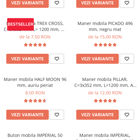
VEZI VARIANTE
VEZI VARIANTE
Maner mobila TREX CROSS,
Maner mobila PICADO 496
C=3x352 mm, L= 1200 mm, Al,
mm, negru mat
negru mat
de la 7,50 RON
de la 15,00 RON
VEZI VARIANTE
VEZI VARIANTE
Maner mobila HALF MOON 96
Maner mobila PILLAR,
mm, auriu periat
C=3x352 mm, L=1200 mm, Al,
negru mat
8,00 RON
de la 12,00 RON
VEZI VARIANTE
VEZI VARIANTE
Buton mobila IMPERIAL 50
Maner mobila IMPERIAL,