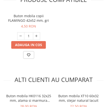
Buton mobila copii
FLAMINGO 42x52 mm, gri
4,50 RON
ADAUGA IN COS
ALTI CLIENTI AU CUMPARAT
Buton mobila HK0116 32x25
Buton mobila XT10 60x32
mm, alama si marmura
mm, stejar natural lacuit
naturala
28,00 RON
22,50 RON