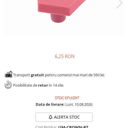
Panze pendular/ circular
Console rafturi polite
Clesti/ patenti
Solutii de curatat & adezivi
Surubelnite
Canturi ABS
Ciocane
Alte accesorii mobila
Nivela bule/ laser
Alte scule & unelte
6,25 RON
Transport
gratuit
pentru comenzi mai mari de 550 lei.
Posibilitate de
retur
in 14 zile.
STOC EPUIZAT
Data de livrare:
Luni, 10.08.2026
ALERTA STOC
Cod Produs:
UM-CROWN-RZ