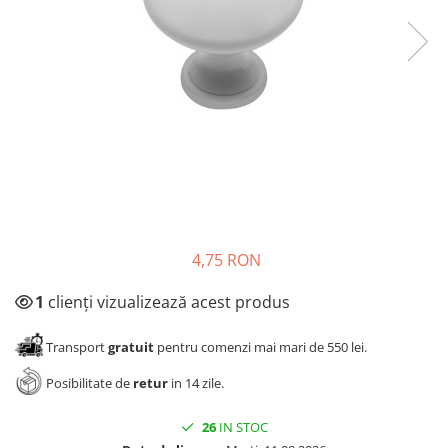
Panze pendular/ circular
Console rafturi polite
Clesti/ patenti
Solutii de curatat & adezivi
Surubelnite
Canturi ABS
Ciocane
Alte accesorii mobila
Nivela bule/ laser
Alte scule & unelte
4,75 RON
1
clienți vizualizează acest produs
Transport
gratuit
pentru comenzi mai mari de 550 lei.
Posibilitate de
retur
in 14 zile.
26
IN STOC