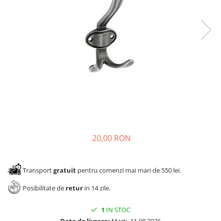
Panze pendular/ circular
Console rafturi polite
Clesti/ patenti
Solutii de curatat & adezivi
Surubelnite
Canturi ABS
Ciocane
Alte accesorii mobila
Nivela bule/ laser
Alte scule & unelte
20,00 RON
Transport
gratuit
pentru comenzi mai mari de 550 lei.
Posibilitate de
retur
in 14 zile.
1
IN STOC
Data de livrare:
Marti, 11.08.2026