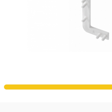
Panze pendular/ circular
Console rafturi polite
Clesti/ patenti
Solutii de curatat & adezivi
Surubelnite
Canturi ABS
Ciocane
Alte accesorii mobila
Nivela bule/ laser
Alte scule & unelte