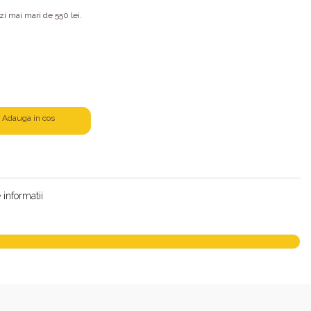
 mai mari de 550 lei.
Adauga in cos
informatii