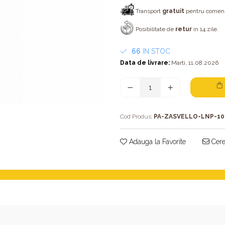
Transport
gratuit
pentru comenzi
Posibilitate de
retur
in 14 zile.
66
IN STOC
Data de livrare:
Marti, 11.08.2026
Cod Produs:
PA-ZASVELLO-LNP-10
Adauga la Favorite
Cere 