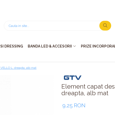
SI DRESSING
BANDA LED & ACCESORII
PRIZE INCORPORAB
 VELLO L, dreapta, alb mat
Element capat desc
dreapta, alb mat
9,25 RON