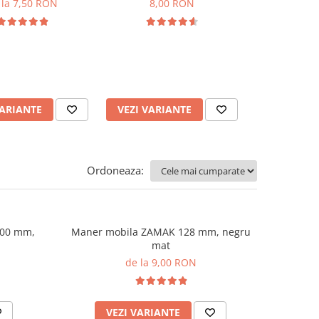
 la 7,50 RON
8,00 RON
8,7
ADAUGA
VARIANTE
VEZI VARIANTE
Ordoneaza:
200 mm,
Maner mobila ZAMAK 128 mm, negru
mat
de la 9,00 RON
VEZI VARIANTE