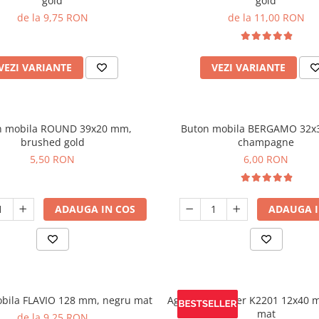
gold
gold
de la 9,75 RON
de la 11,00 RON
VEZI VARIANTE
VEZI VARIANTE
n mobila ROUND 39x20 mm,
Buton mobila BERGAMO 32x
brushed gold
champagne
5,50 RON
6,00 RON
ADAUGA IN COS
ADAUGA I
bila FLAVIO 128 mm, negru mat
Agatatoare cuier K2201 12x40 
mat
de la 9,25 RON