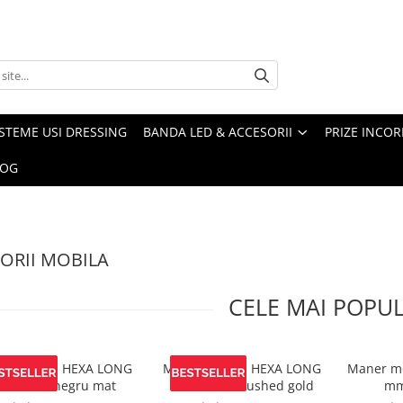
ISTEME USI DRESSING
BANDA LED & ACCESORII
PRIZE INCOR
LOG
ORII MOBILA
CELE MAI POPU
er mobila HEXA LONG
Maner mobila HEXA LONG
Maner mo
200 mm, negru mat
1200 mm, brushed gold
mm