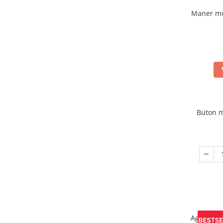
Maner mo
Buton m
Agatatoa