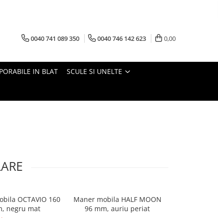
0040 741 089 350
0040 746 142 623
0,00
PORABILE IN BLAT
SCULE SI UNELTE
LARE
bila OCTAVIO 160
Maner mobila HALF MOON
Kit prindere 
, negru mat
96 mm, auriu periat
VE