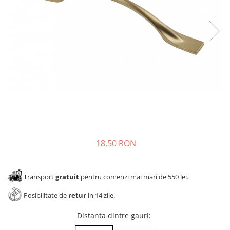
Panze pendular/ circular
Console rafturi polite
Clesti/ patenti
Solutii de curatat & adezivi
Surubelnite
Canturi ABS
Ciocane
Alte accesorii mobila
Nivela bule/ laser
Alte scule & unelte
18,50 RON
Transport
gratuit
pentru comenzi mai mari de 550 lei.
Posibilitate de
retur
in 14 zile.
Distanta dintre gauri
: