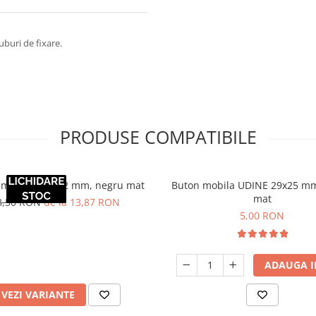
uburi de fixare.
PRODUSE COMPATIBILE
mobila G1 192 mm, negru mat
Buton mobila UDINE 29x25 mm
mat
8,50 RON
de la 13,87 RON
5,00 RON
ADAUGA I
VEZI VARIANTE