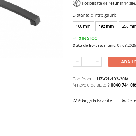
Posibilitate de
retur
in 14 zile.
Distanta dintre gauri
:
160 mm
192 mm
256 m
3
IN STOC
Data de livrare:
maine, 07.08.2026
ADAUG
Cod Produs:
UZ-G1-192-20M
Ai nevoie de ajutor?
0040 741 08
Adauga la Favorite
Cere 