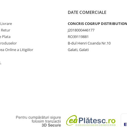
DATE COMERCIALE
 Livrare
CONCRIS COGRUP DISTRIBUTION 
e Retur
J2018000446177
 Plata
RO39119881
Produselor
B-dul Henri Coanda Nr.10
ea Online a Litigiilor
Galati, Galati
L