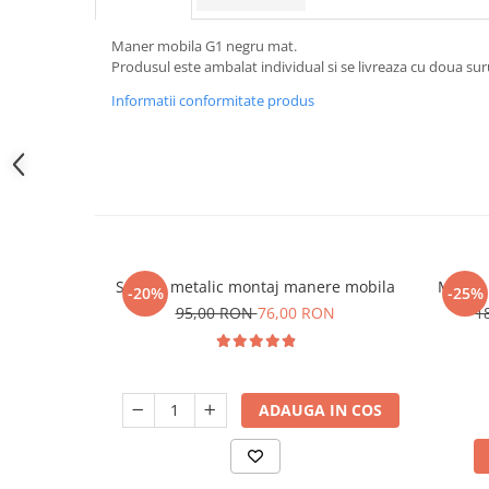
Maner mobila G1 negru mat.
Produsul este ambalat individual si se livreaza cu doua sur
Informatii conformitate produs
Sablon metalic montaj manere mobila
Maner 
-20%
-25%
95,00 RON
76,00 RON
1
ADAUGA IN COS