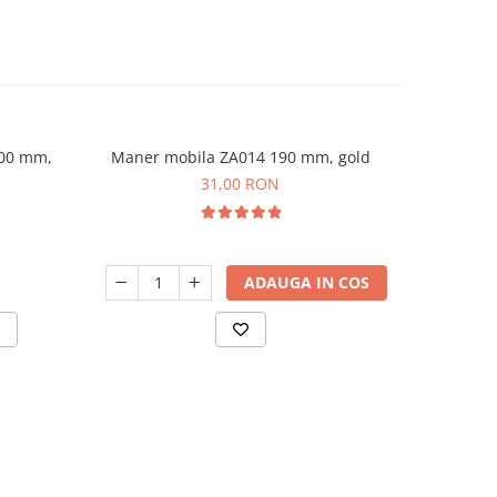
200 mm,
Maner mobila ZA014 190 mm, gold
Sablon me
-20%
31,00 RON
9
ADAUGA IN COS