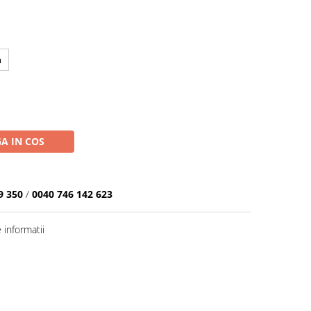
m
A IN COS
9 350
/
0040 746 142 623
informatii