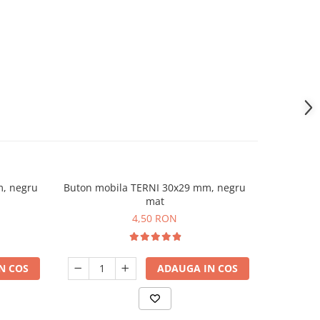
, negru
Buton mobila TERNI 30x29 mm, negru
Buton mob
mat
4,50 RON
N COS
ADAUGA IN COS