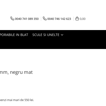
0040 741 089 350
0040 746 142 623
0,00
PORABILE IN BLAT
SCULE SI UNELTE
 mm, negru mat
nzi mai mari de 550 lei.