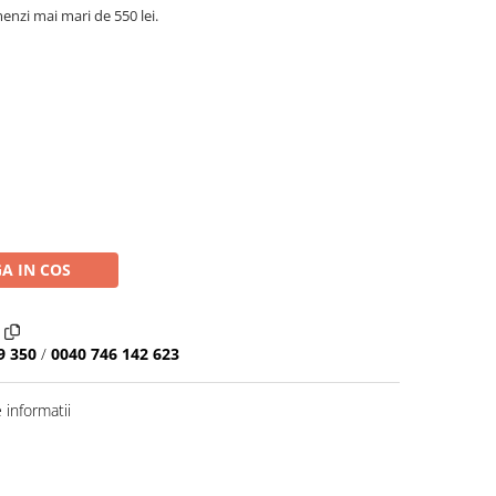
nzi mai mari de 550 lei.
A IN COS
9 350
/
0040 746 142 623
informatii