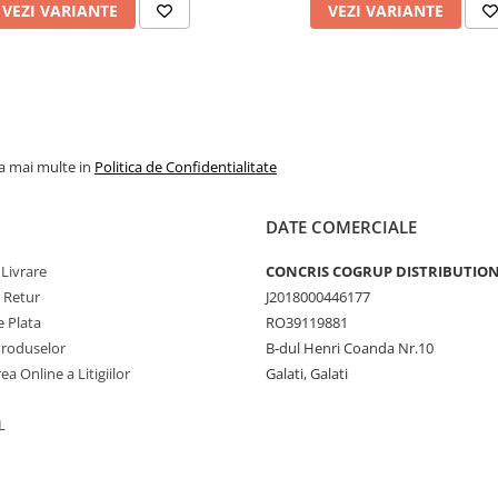
VEZI VARIANTE
VEZI VARIANTE
la mai multe in
Politica de Confidentialitate
DATE COMERCIALE
 Livrare
CONCRIS COGRUP DISTRIBUTION 
e Retur
J2018000446177
 Plata
RO39119881
Produselor
B-dul Henri Coanda Nr.10
ea Online a Litigiilor
Galati, Galati
L