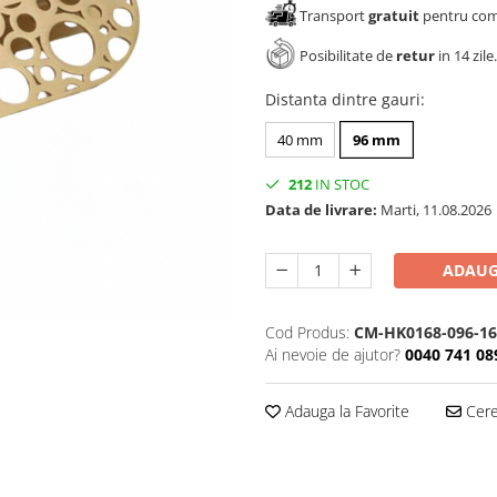
Transport
gratuit
pentru come
Posibilitate de
retur
in 14 zile.
Distanta dintre gauri
:
40 mm
96 mm
212
IN STOC
Data de livrare:
Marti, 11.08.2026
ADAUG
Cod Produs:
CM-HK0168-096-16
Ai nevoie de ajutor?
0040 741 08
Adauga la Favorite
Cere 