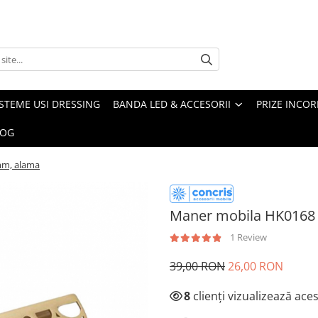
ISTEME USI DRESSING
BANDA LED & ACCESORII
PRIZE INCOR
LOG
mm, alama
Maner mobila HK0168
1 Review
39,00 RON
26,00 RON
8
clienți vizualizează ace