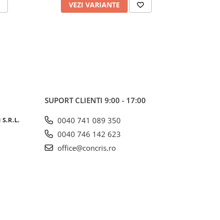
VEZI VARIANTE
V
SUPORT CLIENTI
9:00 - 17:00
S.R.L.
0040 741 089 350
0040 746 142 623
office@concris.ro