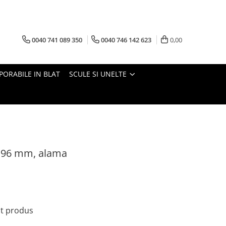
0040 741 089 350
0040 746 142 623
0,00
PORABILE IN BLAT
SCULE SI UNELTE
 96 mm, alama
st produs