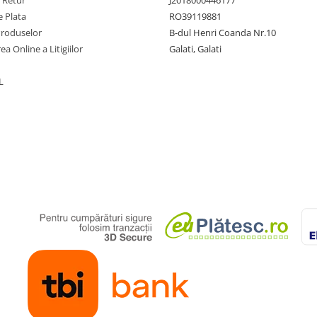
e Retur
J2018000446177
 Plata
RO39119881
Produselor
B-dul Henri Coanda Nr.10
ea Online a Litigiilor
Galati, Galati
L