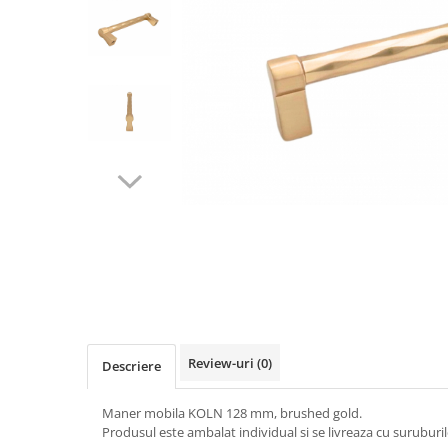
Panze pendular/ circular
Console rafturi polite
Clesti/ patenti
Solutii de curatat & adezivi
Surubelnite
Canturi ABS
Ciocane
Alte accesorii mobila
Nivela bule/ laser
Alte scule & unelte
Review-uri
(0)
Descriere
Maner mobila KOLN 128 mm, brushed gold.
Produsul este ambalat individual si se livreaza cu suruburil