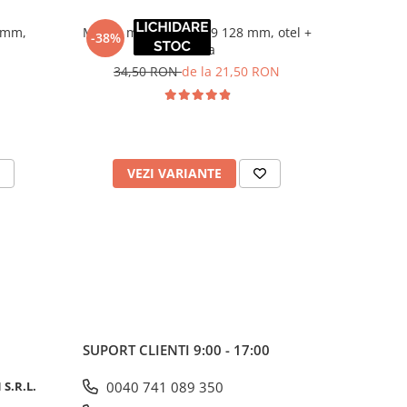
 mm,
Maner mobila HK0079 128 mm, otel +
Maner m
-38%
alama
34,50 RON
de la 21,50 RON
VEZI VARIANTE
V
SUPORT CLIENTI
9:00 - 17:00
S.R.L.
0040 741 089 350