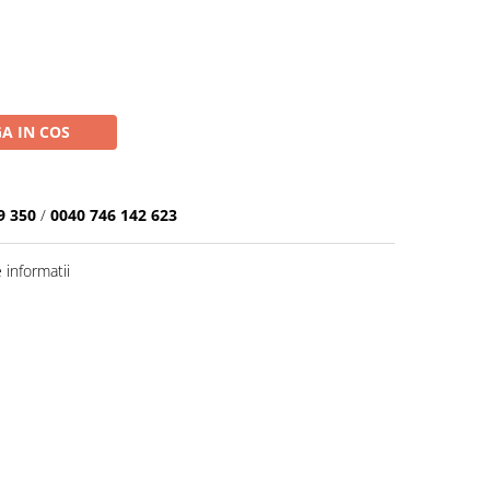
A IN COS
9 350
/
0040 746 142 623
informatii