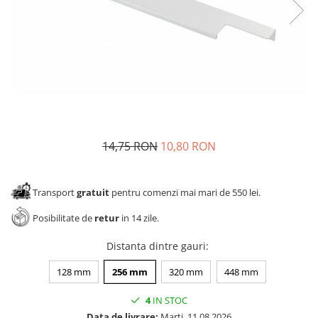
Panze pendular/ circular
Console rafturi polite
Clesti/ patenti
Solutii de curatat & adezivi
Surubelnite
Canturi ABS
Ciocane
Alte accesorii mobila
Nivela bule/ laser
Alte scule & unelte
14,75 RON
10,80 RON
Transport
gratuit
pentru comenzi mai mari de 550 lei.
Posibilitate de
retur
in 14 zile.
Distanta dintre gauri
:
128 mm
256 mm
320 mm
448 mm
4
IN STOC
Data de livrare:
Marti, 11.08.2026