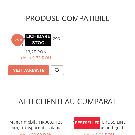
PRODUSE COMPATIBILE
Maner mobila LIND 296
-26%
mm, aluminiu
13,25 RON
de la 9,75 RON
VEZI VARIANTE
ALTI CLIENTI AU CUMPARAT
Maner mobila HK0089 128
Maner mobila CROSS LINE
mm, transparent + alama
1200 mm, brushed gold
de la 28,00 RON
de la 8,00 RON