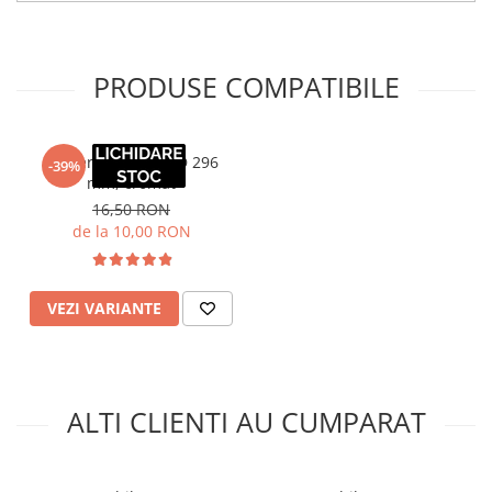
PRODUSE COMPATIBILE
Maner mobila LIND 296
-39%
mm, cromat
16,50 RON
de la 10,00 RON
VEZI VARIANTE
ALTI CLIENTI AU CUMPARAT