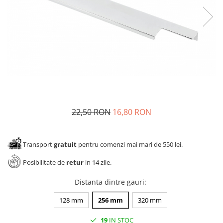
Panze pendular/ circular
Console rafturi polite
Clesti/ patenti
Solutii de curatat & adezivi
Surubelnite
Canturi ABS
Ciocane
Alte accesorii mobila
Nivela bule/ laser
Alte scule & unelte
22,50 RON
16,80 RON
Transport
gratuit
pentru comenzi mai mari de 550 lei.
Posibilitate de
retur
in 14 zile.
Distanta dintre gauri
:
128 mm
256 mm
320 mm
19
IN STOC