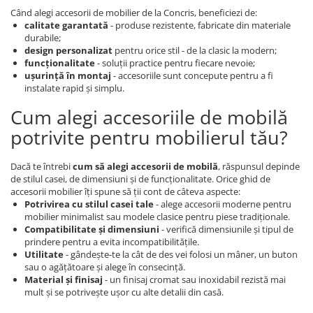
Când alegi accesorii de mobilier de la Concris, beneficiezi de:
calitate garantată
- produse rezistente, fabricate din materiale
durabile;
design personalizat
pentru orice stil - de la clasic la modern;
funcționalitate
- soluții practice pentru fiecare nevoie;
ușurință în montaj
- accesoriile sunt concepute pentru a fi
instalate rapid și simplu.
Cum alegi accesoriile de mobilă
potrivite pentru mobilierul tău?
Dacă te întrebi
cum să alegi accesorii de mobilă
, răspunsul depinde
de stilul casei, de dimensiuni și de funcționalitate. Orice ghid de
accesorii mobilier îți spune să ții cont de câteva aspecte:
Potrivirea cu stilul casei tale
- alege accesorii moderne pentru
mobilier minimalist sau modele clasice pentru piese tradiționale.
Compatibilitate și dimensiuni
- verifică dimensiunile și tipul de
prindere pentru a evita incompatibilitățile.
Utilitate
- gândește-te la cât de des vei folosi un mâner, un buton
sau o agățătoare și alege în consecință.
Material și finisaj
- un finisaj cromat sau inoxidabil rezistă mai
mult și se potrivește ușor cu alte detalii din casă.