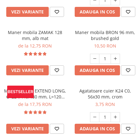
VEZI VARIANTE
ADAUGA IN COS
Maner mobila ZAMAK 128
Maner mobila BRON 96 mm,
mm, alb mat
brushed gold
de la 12,75 RON
10,50 RON
VEZI VARIANTE
ADAUGA IN COS
Maner mobila EXTEND LONG,
Agatatoare cuier K24 C0,
C=224/448/480 mm, L=1200
56x30 mm, crom
mm, negru mat
de la 17,75 RON
3,75 RON
VEZI VARIANTE
ADAUGA IN COS