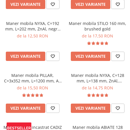
VEZI VARIANTE
VEZI VARIANTE
Maner mobila NYXA, C=192
Maner mobila STILO 160 mm,
mm, L=202 mm, ZnAl, negru
brushed gold
mat
de la 12,50 RON
de la 17,50 RON
VEZI VARIANTE
VEZI VARIANTE
Maner mobila PILLAR,
Maner mobila NYXA, C=128
C=3x352 mm, L=1200 mm, Al,
mm, L=138 mm, ZnAl,
brushed gold
brushed gold
de la 15,50 RON
de la 14,75 RON
VEZI VARIANTE
VEZI VARIANTE
Maner mobila incastrat CADIZ
Maner mobila ABIATE 128