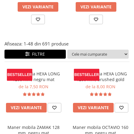
Panze pendular/ circular
Console rafturi polite
VEZI VARIANTE
VEZI VARIANTE
Clesti/ patenti
Solutii de curatat & adezivi
Surubelnite
Canturi ABS
Ciocane
Alte accesorii mobila
Nivela bule/ laser
Afiseaza:
1-
48
din
691
produse
Alte scule & unelte
FILTRE
Maner mobila HEXA LONG
Maner mobila HEXA LONG
1200 mm, negru mat
1200 mm, brushed gold
de la 7,50 RON
de la 8,00 RON
VEZI VARIANTE
VEZI VARIANTE
Maner mobila ZAMAK 128
Maner mobila OCTAVIO 160
mm, negru mat
mm, negru mat