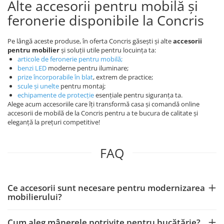
Alte accesorii pentru mobilă și
feronerie disponibile la Concris
Pe lângă aceste produse, în oferta Concris găsești și alte
accesorii
pentru mobilier
și soluții utile pentru locuința ta:
articole de feronerie pentru mobilă
;
benzi LED
moderne pentru iluminare;
prize încorporabile în blat
, extrem de practice;
scule și unelte
pentru montaj;
echipamente de protecție
esențiale pentru siguranța ta.
Alege acum accesoriile care îți transformă casa și comandă online
accesorii de mobilă de la Concris pentru a te bucura de calitate și
eleganță la prețuri competitive!
FAQ
Ce accesorii sunt necesare pentru modernizarea
mobilierului?
Cum aleg mânerele potrivite pentru bucătărie?