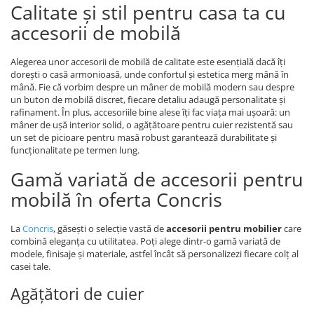
Calitate și stil pentru casa ta cu
accesorii de mobilă
Alegerea unor accesorii de mobilă de calitate este esențială dacă îți
dorești o casă armonioasă, unde confortul și estetica merg mână în
mână. Fie că vorbim despre un mâner de mobilă modern sau despre
un buton de mobilă discret, fiecare detaliu adaugă personalitate și
rafinament. În plus, accesoriile bine alese îți fac viața mai ușoară: un
mâner de ușă interior solid, o agățătoare pentru cuier rezistentă sau
un set de picioare pentru masă robust garantează durabilitate și
funcționalitate pe termen lung.
Gamă variată de accesorii pentru
mobilă în oferta Concris
La
Concris
, găsești o selecție vastă de
accesorii pentru mobilier
care
combină eleganța cu utilitatea. Poți alege dintr-o gamă variată de
modele, finisaje și materiale, astfel încât să personalizezi fiecare colț al
casei tale.
Agățători de cuier