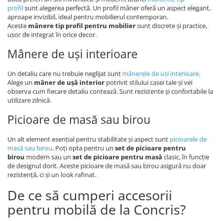
profil
sunt alegerea perfectă. Un profil mâner oferă un aspect elegant,
aproape invizibil, ideal pentru mobilierul contemporan.
Aceste
mânere tip profil pentru mobilier
sunt discrete și practice,
ușor de integrat în orice decor.
Mânere de uși interioare
Un detaliu care nu trebuie neglijat sunt
mânerele de uși interioare
.
Alege un
mâner de ușă interior
potrivit stilului casei tale și vei
observa cum fiecare detaliu contează. Sunt rezistente și confortabile la
utilizare zilnică.
Picioare de masă sau birou
Un alt element esențial pentru stabilitate și aspect sunt
picioarele de
masă sau birou
. Poți opta pentru un
set de picioare pentru
birou
modern sau un
set de picioare pentru masă
clasic, în funcție
de designul dorit. Aceste picioare de masă sau birou asigură nu doar
rezistență, ci și un look rafinat.
De ce să cumperi accesorii
pentru mobilă de la Concris?