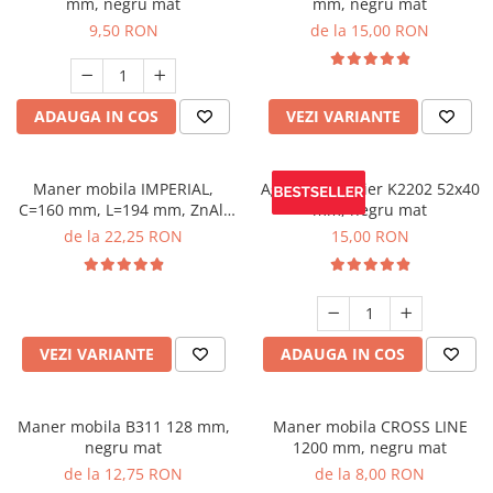
mm, negru mat
mm, negru mat
9,50 RON
de la 15,00 RON
ADAUGA IN COS
VEZI VARIANTE
Maner mobila IMPERIAL,
Agatatoare cuier K2202 52x40
C=160 mm, L=194 mm, ZnAl,
mm, negru mat
brushed gold
de la 22,25 RON
15,00 RON
VEZI VARIANTE
ADAUGA IN COS
Maner mobila B311 128 mm,
Maner mobila CROSS LINE
negru mat
1200 mm, negru mat
de la 12,75 RON
de la 8,00 RON