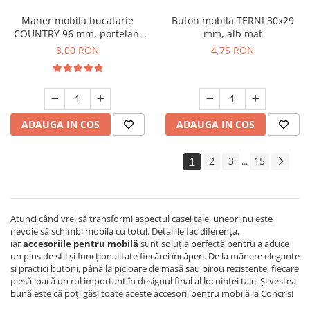
Maner mobila bucatarie
Buton mobila TERNI 30x29
COUNTRY 96 mm, portelan,
mm, alb mat
alama antichizata
8,00 RON
4,75 RON
ADAUGA IN COS
ADAUGA IN COS
1
2
3
15
...
Atunci când vrei să transformi aspectul casei tale, uneori nu este
nevoie să schimbi mobila cu totul. Detaliile fac diferența,
iar
accesoriile pentru mobilă
sunt soluția perfectă pentru a aduce
un plus de stil și funcționalitate fiecărei încăperi. De la mânere elegante
și practici butoni, până la picioare de masă sau birou rezistente, fiecare
piesă joacă un rol important în designul final al locuinței tale. Și vestea
bună este că poți găsi toate aceste accesorii pentru mobilă la Concris!