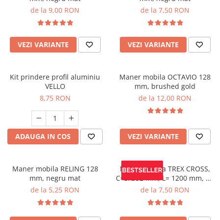
de la 9,00 RON
de la 7,50 RON
VEZI VARIANTE
VEZI VARIANTE
Kit prindere profil aluminiu
Maner mobila OCTAVIO 128
VELLO
mm, brushed gold
8,75 RON
de la 12,00 RON
ADAUGA IN COS
VEZI VARIANTE
Maner mobila RELING 128
Maner mobila TREX CROSS,
mm, negru mat
C=3x352 mm, L= 1200 mm, Al,
negru mat
de la 5,25 RON
de la 7,50 RON