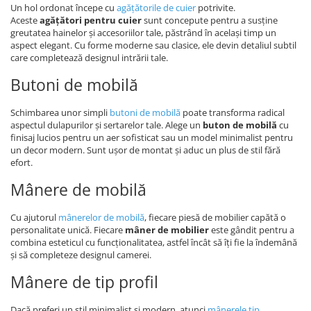
Un hol ordonat începe cu
agățătorile de cuier
potrivite.
Aceste
agățători pentru cuier
sunt concepute pentru a susține
greutatea hainelor și accesoriilor tale, păstrând în același timp un
aspect elegant. Cu forme moderne sau clasice, ele devin detaliul subtil
care completează designul intrării tale.
Butoni de mobilă
Schimbarea unor simpli
butoni de mobilă
poate transforma radical
aspectul dulapurilor și sertarelor tale. Alege un
buton de mobilă
cu
finisaj lucios pentru un aer sofisticat sau un model minimalist pentru
un decor modern. Sunt ușor de montat și aduc un plus de stil fără
efort.
Mânere de mobilă
Cu ajutorul
mânerelor de mobilă
, fiecare piesă de mobilier capătă o
personalitate unică. Fiecare
mâner de mobilier
este gândit pentru a
combina esteticul cu funcționalitatea, astfel încât să îți fie la îndemână
și să completeze designul camerei.
Mânere de tip profil
Dacă preferi un stil minimalist și modern, atunci
mânerele tip