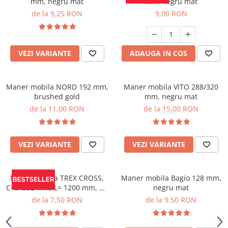
mm, negru mat
mm, negru mat
de la 9,25 RON
9,00 RON
VEZI VARIANTE
ADAUGA IN COS
Maner mobila NORD 192 mm,
Maner mobila VITO 288/320
brushed gold
mm, negru mat
de la 11,00 RON
de la 15,00 RON
VEZI VARIANTE
VEZI VARIANTE
Maner mobila TREX CROSS,
Maner mobila Bagio 128 mm,
C=3x352 mm, L= 1200 mm, Al,
negru mat
brushed gold
de la 7,50 RON
de la 9,50 RON