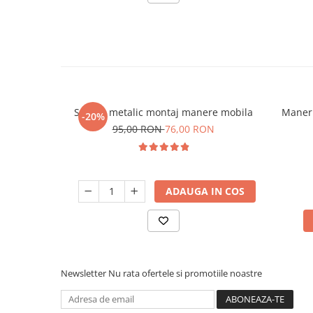
Sablon metalic montaj manere mobila
Maner
-20%
95,00 RON
76,00 RON
ADAUGA IN COS
Newsletter
Nu rata ofertele si promotiile noastre