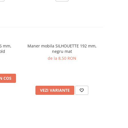
56 mm,
Maner mobila SILHOUETTE 192 mm,
Maner m
old
negru mat
de la 8,50 RON
N COS
VEZI VARIANTE