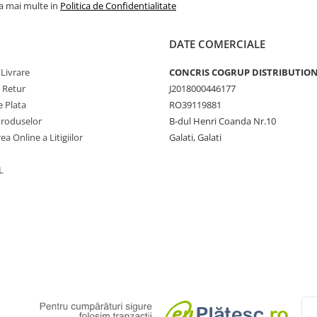
la mai multe in
Politica de Confidentialitate
DATE COMERCIALE
 Livrare
CONCRIS COGRUP DISTRIBUTION 
e Retur
J2018000446177
 Plata
RO39119881
Produselor
B-dul Henri Coanda Nr.10
ea Online a Litigiilor
Galati, Galati
L