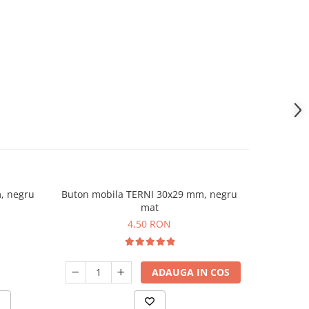
, negru
Buton mobila TERNI 30x29 mm, negru
Buton mo
mat
4,50 RON
ADAUGA IN COS