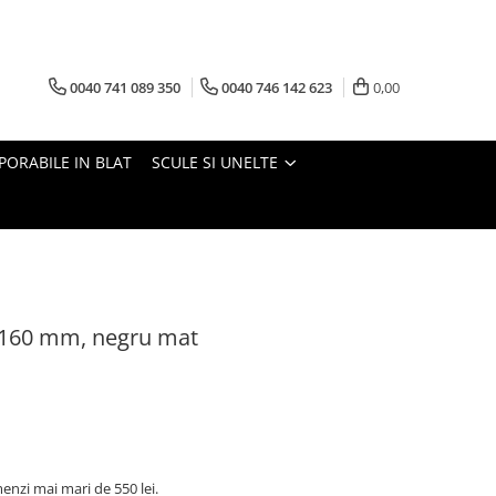
0040 741 089 350
0040 746 142 623
0,00
PORABILE IN BLAT
SCULE SI UNELTE
 160 mm, negru mat
nzi mai mari de 550 lei.