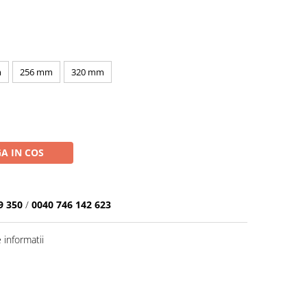
m
256 mm
320 mm
A IN COS
9 350
/
0040 746 142 623
informatii