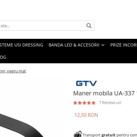
ISTEME USI DRESSING
BANDA LED & ACCESORII
PRIZE INCOR
LOG
mm, negru mat
Maner mobila UA-337
7 Review-uri
12,50 RON
Transport
gratuit
pentru come