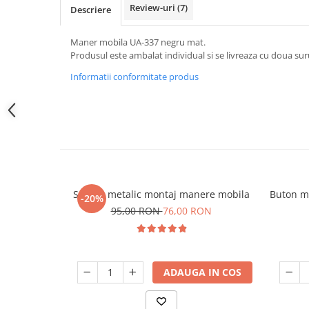
Review-uri
(7)
Descriere
Maner mobila UA-337 negru mat.
Produsul este ambalat individual si se livreaza cu doua sur
Informatii conformitate produs
Sablon metalic montaj manere mobila
Buton m
-20%
95,00 RON
76,00 RON
ADAUGA IN COS