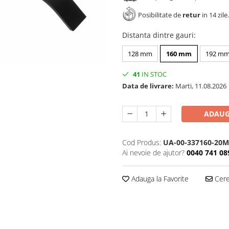
Posibilitate de
retur
in 14 zile.
Distanta dintre gauri
:
128 mm
160 mm
192 m
41
IN STOC
Data de livrare:
Marti, 11.08.2026
ADAUG
Cod Produs:
UA-00-337160-20M
Ai nevoie de ajutor?
0040 741 08
Adauga la Favorite
Cere 