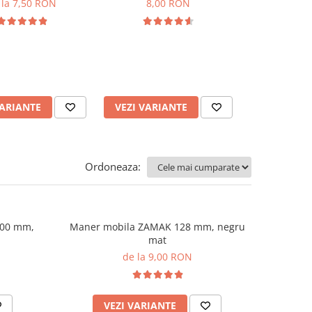
 la 7,50 RON
8,00 RON
8,7
ADAUGA
VARIANTE
VEZI VARIANTE
Ordoneaza:
200 mm,
Maner mobila ZAMAK 128 mm, negru
mat
de la 9,00 RON
VEZI VARIANTE