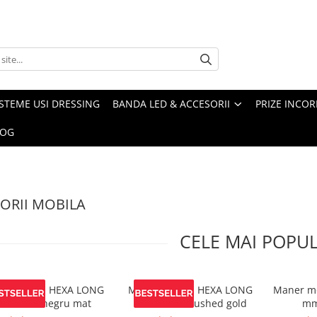
ISTEME USI DRESSING
BANDA LED & ACCESORII
PRIZE INCOR
LOG
ORII MOBILA
CELE MAI POPU
er mobila HEXA LONG
Maner mobila HEXA LONG
Maner mo
200 mm, negru mat
1200 mm, brushed gold
mm