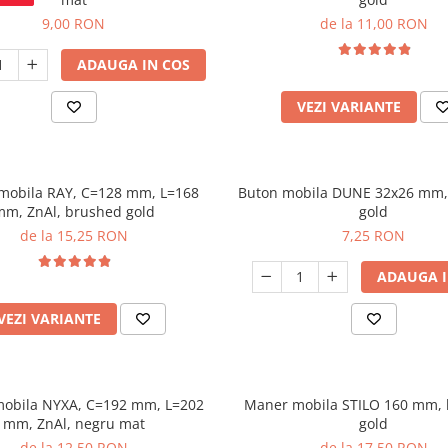
9,00 RON
de la 11,00 RON
ADAUGA IN COS
VEZI VARIANTE
mobila RAY, C=128 mm, L=168
Buton mobila DUNE 32x26 mm,
mm, ZnAl, brushed gold
gold
de la 15,25 RON
7,25 RON
ADAUGA I
VEZI VARIANTE
obila NYXA, C=192 mm, L=202
Maner mobila STILO 160 mm,
mm, ZnAl, negru mat
gold
de la 12,50 RON
de la 17,50 RON