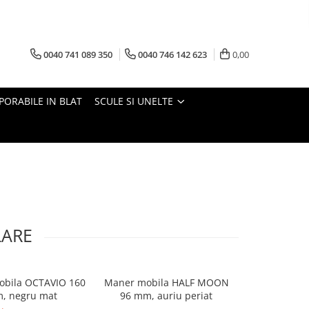
0040 741 089 350
0040 746 142 623
0,00
PORABILE IN BLAT
SCULE SI UNELTE
LARE
bila OCTAVIO 160
Maner mobila HALF MOON
Kit prindere 
, negru mat
96 mm, auriu periat
VE