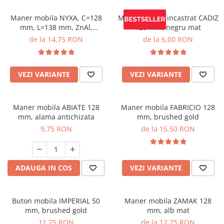
Maner mobila NYXA, C=128
Maner mobila incastrat CADIZ
mm, L=138 mm, ZnAl,
128 mm, negru mat
brushed gold
de la 14,75 RON
de la 6,00 RON
VEZI VARIANTE
VEZI VARIANTE
Maner mobila ABIATE 128
Maner mobila FABRICIO 128
mm, alama antichizata
mm, brushed gold
9,75 RON
de la 15,50 RON
ADAUGA IN COS
VEZI VARIANTE
Buton mobila IMPERIAL 50
Maner mobila ZAMAK 128
mm, brushed gold
mm, alb mat
11,75 RON
de la 12,75 RON