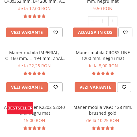
C=3x352 mm, L=1200 mm, Al,
mm, negru mat
negru mat
de la 12,00 RON
9,50 RON
VEZI VARIANTE
ADAUGA IN COS
Maner mobila IMPERIAL,
Maner mobila CROSS LINE
C=160 mm, L=194 mm, ZnAl,
1200 mm, negru mat
brushed gold
de la 22,25 RON
de la 8,00 RON
VEZI VARIANTE
VEZI VARIANTE
Agatatoare cuier K2202 52x40
Maner mobila VIGO 128 mm,
mm, negru mat
brushed gold
15,00 RON
de la 10,25 RON