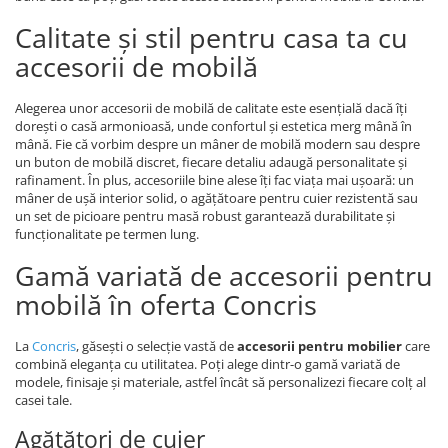
Calitate și stil pentru casa ta cu
accesorii de mobilă
Alegerea unor accesorii de mobilă de calitate este esențială dacă îți
dorești o casă armonioasă, unde confortul și estetica merg mână în
mână. Fie că vorbim despre un mâner de mobilă modern sau despre
un buton de mobilă discret, fiecare detaliu adaugă personalitate și
rafinament. În plus, accesoriile bine alese îți fac viața mai ușoară: un
mâner de ușă interior solid, o agățătoare pentru cuier rezistentă sau
un set de picioare pentru masă robust garantează durabilitate și
funcționalitate pe termen lung.
Gamă variată de accesorii pentru
mobilă în oferta Concris
La
Concris
, găsești o selecție vastă de
accesorii pentru mobilier
care
combină eleganța cu utilitatea. Poți alege dintr-o gamă variată de
modele, finisaje și materiale, astfel încât să personalizezi fiecare colț al
casei tale.
Agățători de cuier