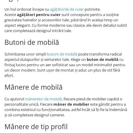
Un hol ordonat începe cu
agățătorile de cuier
potrivite.
Aceste
agățători pentru cuier
sunt concepute pentru a susține
greutatea hainelor și accesoriilor tale, păstrând în același timp un
aspect elegant. Cu forme moderne sau clasice, ele devin detaliul subtil
care completează designul intrării tale.
Butoni de mobilă
Schimbarea unor simpli
butoni de mobilă
poate transforma radical
aspectul dulapurilor și sertarelor tale. Alege un
buton de mobilă
cu
finisaj lucios pentru un aer sofisticat sau un model minimalist pentru
un decor modern. Sunt ușor de montat și aduc un plus de stil fără
efort.
Mânere de mobilă
Cu ajutorul
mânerelor de mobilă
, fiecare piesă de mobilier capătă o
personalitate unică. Fiecare
mâner de mobilier
este gândit pentru a
combina esteticul cu funcționalitatea, astfel încât să îți fie la îndemână
și să completeze designul camerei.
Mânere de tip profil