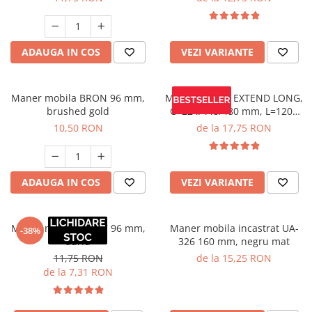
ADAUGA IN COS
VEZI VARIANTE
Maner mobila BRON 96 mm,
Maner mobila EXTEND LONG,
brushed gold
C=224/448/480 mm, L=1200
mm, negru mat
10,50 RON
de la 17,75 RON
ADAUGA IN COS
VEZI VARIANTE
Maner mobila ZA007 96 mm,
Maner mobila incastrat UA-
-38%
auriu
326 160 mm, negru mat
11,75 RON
de la 15,25 RON
de la 7,31 RON