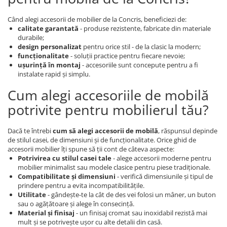
Când alegi accesorii de mobilier de la Concris, beneficiezi de:
calitate garantată
- produse rezistente, fabricate din materiale
durabile;
design personalizat
pentru orice stil - de la clasic la modern;
funcționalitate
- soluții practice pentru fiecare nevoie;
ușurință în montaj
- accesoriile sunt concepute pentru a fi
instalate rapid și simplu.
Cum alegi accesoriile de mobilă
potrivite pentru mobilierul tău?
Dacă te întrebi
cum să alegi accesorii de mobilă
, răspunsul depinde
de stilul casei, de dimensiuni și de funcționalitate. Orice ghid de
accesorii mobilier îți spune să ții cont de câteva aspecte:
Potrivirea cu stilul casei tale
- alege accesorii moderne pentru
mobilier minimalist sau modele clasice pentru piese tradiționale.
Compatibilitate și dimensiuni
- verifică dimensiunile și tipul de
prindere pentru a evita incompatibilitățile.
Utilitate
- gândește-te la cât de des vei folosi un mâner, un buton
sau o agățătoare și alege în consecință.
Material și finisaj
- un finisaj cromat sau inoxidabil rezistă mai
mult și se potrivește ușor cu alte detalii din casă.