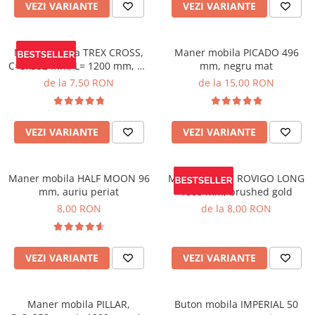
VEZI VARIANTE
VEZI VARIANTE
Maner mobila TREX CROSS,
Maner mobila PICADO 496
C=3x352 mm, L= 1200 mm, Al,
mm, negru mat
negru mat
de la 7,50 RON
de la 15,00 RON
VEZI VARIANTE
VEZI VARIANTE
Maner mobila HALF MOON 96
Maner mobila ROVIGO LONG
mm, auriu periat
1000 mm, brushed gold
8,00 RON
de la 8,00 RON
VEZI VARIANTE
VEZI VARIANTE
Maner mobila PILLAR,
Buton mobila IMPERIAL 50