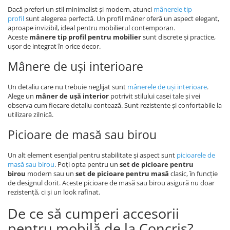
Dacă preferi un stil minimalist și modern, atunci
mânerele tip
profil
sunt alegerea perfectă. Un profil mâner oferă un aspect elegant,
aproape invizibil, ideal pentru mobilierul contemporan.
Aceste
mânere tip profil pentru mobilier
sunt discrete și practice,
ușor de integrat în orice decor.
Mânere de uși interioare
Un detaliu care nu trebuie neglijat sunt
mânerele de uși interioare
.
Alege un
mâner de ușă interior
potrivit stilului casei tale și vei
observa cum fiecare detaliu contează. Sunt rezistente și confortabile la
utilizare zilnică.
Picioare de masă sau birou
Un alt element esențial pentru stabilitate și aspect sunt
picioarele de
masă sau birou
. Poți opta pentru un
set de picioare pentru
birou
modern sau un
set de picioare pentru masă
clasic, în funcție
de designul dorit. Aceste picioare de masă sau birou asigură nu doar
rezistență, ci și un look rafinat.
De ce să cumperi accesorii
pentru mobilă de la Concris?