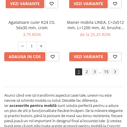
VEZI VARIANTE
VEZI VARIANTE
Agatatoare cuier K24 C0,
Maner mobila LINEA, C=2x512
56x30 mm, crom
mm, L=1200 mm, Al, brushed
gold
3,75 RON
de la 25,25 RON
ADAUGA IN COS
VEZI VARIANTE
1
2
3
15
...
Atunci când vrei să transformi aspectul casei tale, uneori nu este
nevoie să schimbi mobila cu totul. Detaliile fac diferența,
iar
accesoriile pentru mobilă
sunt soluția perfectă pentru a aduce
un plus de stil și funcționalitate fiecărei încăperi. De la mânere elegante
și practici butoni, până la picioare de masă sau birou rezistente, fiecare
piesă joacă un rol important în designul final al locuinței tale. Și vestea
bună este că poți găsi toate aceste accesorii pentru mobilă la Concris!