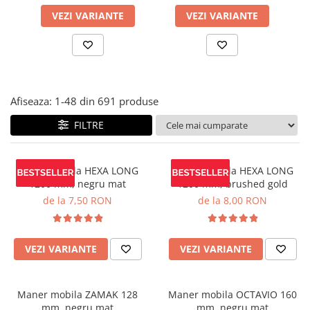
Panze pendular/ circular
Console rafturi polite
VEZI VARIANTE
VEZI VARIANTE
Clesti/ patenti
Solutii de curatat & adezivi
Surubelnite
Canturi ABS
Ciocane
Alte accesorii mobila
Nivela bule/ laser
Afiseaza:
1-
48
din
691
produse
Alte scule & unelte
FILTRE
Maner mobila HEXA LONG
Maner mobila HEXA LONG
1200 mm, negru mat
1200 mm, brushed gold
de la 7,50 RON
de la 8,00 RON
VEZI VARIANTE
VEZI VARIANTE
Maner mobila ZAMAK 128
Maner mobila OCTAVIO 160
mm, negru mat
mm, negru mat