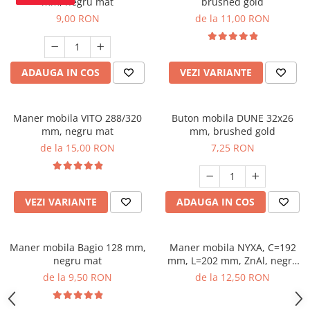
mm, negru mat
brushed gold
9,00 RON
de la 11,00 RON
ADAUGA IN COS
VEZI VARIANTE
Maner mobila VITO 288/320
Buton mobila DUNE 32x26
mm, negru mat
mm, brushed gold
de la 15,00 RON
7,25 RON
VEZI VARIANTE
ADAUGA IN COS
Maner mobila Bagio 128 mm,
Maner mobila NYXA, C=192
negru mat
mm, L=202 mm, ZnAl, negru
mat
de la 9,50 RON
de la 12,50 RON