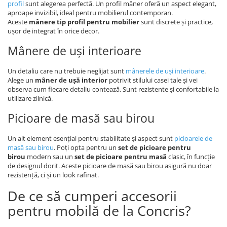
profil
sunt alegerea perfectă. Un profil mâner oferă un aspect elegant,
aproape invizibil, ideal pentru mobilierul contemporan.
Aceste
mânere tip profil pentru mobilier
sunt discrete și practice,
ușor de integrat în orice decor.
Mânere de uși interioare
Un detaliu care nu trebuie neglijat sunt
mânerele de uși interioare
.
Alege un
mâner de ușă interior
potrivit stilului casei tale și vei
observa cum fiecare detaliu contează. Sunt rezistente și confortabile la
utilizare zilnică.
Picioare de masă sau birou
Un alt element esențial pentru stabilitate și aspect sunt
picioarele de
masă sau birou
. Poți opta pentru un
set de picioare pentru
birou
modern sau un
set de picioare pentru masă
clasic, în funcție
de designul dorit. Aceste picioare de masă sau birou asigură nu doar
rezistență, ci și un look rafinat.
De ce să cumperi accesorii
pentru mobilă de la Concris?