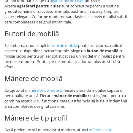
Un hol ordonat începe cu
agățătorile de cuier
potrivite.
Aceste
agățători pentru cuier
sunt concepute pentru a susține
greutatea hainelor și accesoriilor tale, păstrând în același timp un
aspect elegant. Cu forme moderne sau clasice, ele devin detaliul subtil
care completează designul intrării tale.
Butoni de mobilă
Schimbarea unor simpli
butoni de mobilă
poate transforma radical
aspectul dulapurilor și sertarelor tale. Alege un
buton de mobilă
cu
finisaj lucios pentru un aer sofisticat sau un model minimalist pentru
un decor modern. Sunt ușor de montat și aduc un plus de stil fără
efort.
Mânere de mobilă
Cu ajutorul
mânerelor de mobilă
, fiecare piesă de mobilier capătă o
personalitate unică. Fiecare
mâner de mobilier
este gândit pentru a
combina esteticul cu funcționalitatea, astfel încât să îți fie la îndemână
și să completeze designul camerei.
Mânere de tip profil
Dacă preferi un stil minimalist și modern, atunci
mânerele tip