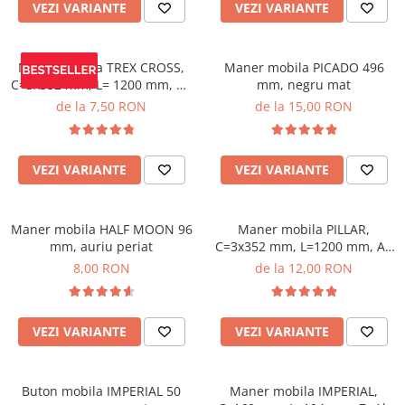
VEZI VARIANTE
VEZI VARIANTE
Maner mobila TREX CROSS,
Maner mobila PICADO 496
C=3x352 mm, L= 1200 mm, Al,
mm, negru mat
negru mat
de la 7,50 RON
de la 15,00 RON
VEZI VARIANTE
VEZI VARIANTE
Maner mobila HALF MOON 96
Maner mobila PILLAR,
mm, auriu periat
C=3x352 mm, L=1200 mm, Al,
negru mat
8,00 RON
de la 12,00 RON
VEZI VARIANTE
VEZI VARIANTE
Buton mobila IMPERIAL 50
Maner mobila IMPERIAL,