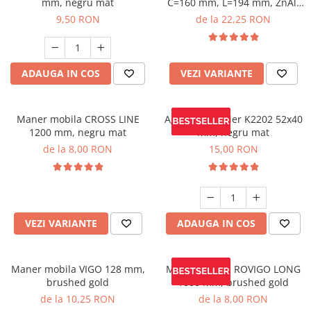
mm, negru mat
C=160 mm, L=194 mm, ZnAl,
brushed gold
9,50 RON
de la 22,25 RON
ADAUGA IN COS
VEZI VARIANTE
Maner mobila CROSS LINE
Agatatoare cuier K2202 52x40
1200 mm, negru mat
mm, negru mat
de la 8,00 RON
15,00 RON
VEZI VARIANTE
ADAUGA IN COS
Maner mobila VIGO 128 mm,
Maner mobila ROVIGO LONG
brushed gold
1000 mm, brushed gold
de la 10,25 RON
de la 8,00 RON