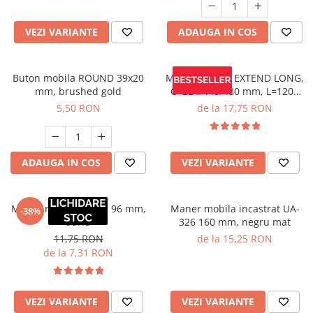
VEZI VARIANTE
ADAUGA IN COS
Buton mobila ROUND 39x20
Maner mobila EXTEND LONG,
mm, brushed gold
C=224/448/480 mm, L=1200
mm, negru mat
5,50 RON
de la 17,75 RON
ADAUGA IN COS
VEZI VARIANTE
Maner mobila ZA007 96 mm,
Maner mobila incastrat UA-
-38%
auriu
326 160 mm, negru mat
11,75 RON
de la 15,25 RON
de la 7,31 RON
VEZI VARIANTE
VEZI VARIANTE