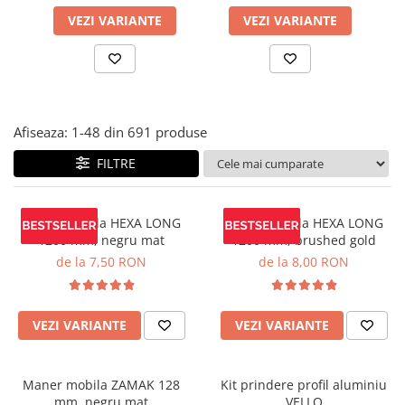
Panze pendular/ circular
Console rafturi polite
VEZI VARIANTE
VEZI VARIANTE
Clesti/ patenti
Solutii de curatat & adezivi
Surubelnite
Canturi ABS
Ciocane
Alte accesorii mobila
Nivela bule/ laser
Afiseaza:
1-
48
din
691
produse
Alte scule & unelte
FILTRE
Maner mobila HEXA LONG
Maner mobila HEXA LONG
1200 mm, negru mat
1200 mm, brushed gold
de la 7,50 RON
de la 8,00 RON
VEZI VARIANTE
VEZI VARIANTE
Maner mobila ZAMAK 128
Kit prindere profil aluminiu
mm, negru mat
VELLO