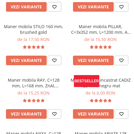
VEZI VARIANTE
VEZI VARIANTE
Maner mobila STILO 160 mm,
Maner mobila PILLAR,
brushed gold
C=3x352 mm, L=1200 mm, Al,
brushed gold
de la 17,50 RON
de la 15,50 RON
VEZI VARIANTE
VEZI VARIANTE
Maner mobila RAY, C=128
Maner mobila incastrat CADIZ
mm, L=168 mm, ZnAl,
128 mm, negru mat
brushed gold
de la 15,25 RON
de la 6,00 RON
VEZI VARIANTE
VEZI VARIANTE
Maner mobila NYXA, C=128
Maner mobila ABIATE 128