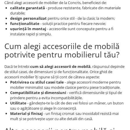
Când alegi accesorii de mobilier de la Concris, beneficiezi de:
calitate garantată
- produse rezistente, fabricate din materiale
durabile;
design personalizat
pentru orice stil - de la clasic la modern;
funcționalitate
- soluții practice pentru fiecare nevoie;
ușurință în montaj
- accesoriile sunt concepute pentru a fi
instalate rapid și simplu.
Cum alegi accesoriile de mobilă
potrivite pentru mobilierul tău?
Dacă te întrebi
cum să alegi accesorii de mobilă
, răspunsul depinde
de stilul casei, de dimensiuni și de funcționalitate. Orice ghid de
accesorii mobilier îți spune să ții cont de câteva aspecte:
Potrivirea cu stilul casei tale
- alege accesorii moderne pentru
mobilier minimalist sau modele clasice pentru piese tradiționale.
Compatibilitate și dimensiuni
- verifică dimensiunile și tipul de
prindere pentru a evita incompatibilitățile.
Utilitate
- gândește-te la cât de des vei folosi un mâner, un buton
sau o agățătoare și alege în consecință.
Material și finisaj
- un finisaj cromat sau inoxidabil rezistă mai
mult și se potrivește ușor cu alte detalii din casă.