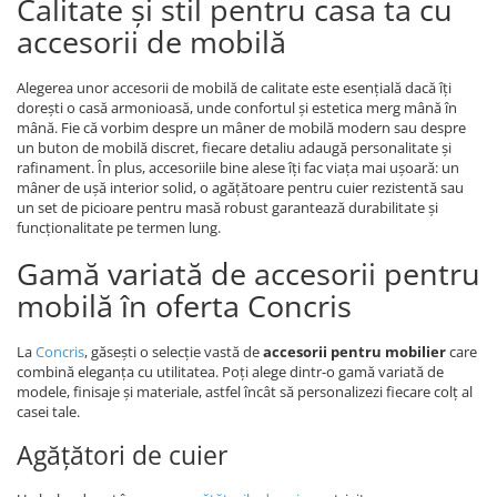
Calitate și stil pentru casa ta cu
accesorii de mobilă
Alegerea unor accesorii de mobilă de calitate este esențială dacă îți
dorești o casă armonioasă, unde confortul și estetica merg mână în
mână. Fie că vorbim despre un mâner de mobilă modern sau despre
un buton de mobilă discret, fiecare detaliu adaugă personalitate și
rafinament. În plus, accesoriile bine alese îți fac viața mai ușoară: un
mâner de ușă interior solid, o agățătoare pentru cuier rezistentă sau
un set de picioare pentru masă robust garantează durabilitate și
funcționalitate pe termen lung.
Gamă variată de accesorii pentru
mobilă în oferta Concris
La
Concris
, găsești o selecție vastă de
accesorii pentru mobilier
care
combină eleganța cu utilitatea. Poți alege dintr-o gamă variată de
modele, finisaje și materiale, astfel încât să personalizezi fiecare colț al
casei tale.
Agățători de cuier