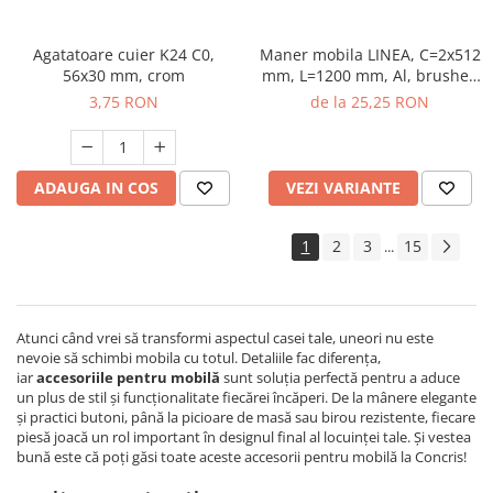
Agatatoare cuier K24 C0,
Maner mobila LINEA, C=2x512
56x30 mm, crom
mm, L=1200 mm, Al, brushed
gold
3,75 RON
de la 25,25 RON
ADAUGA IN COS
VEZI VARIANTE
1
2
3
15
...
Atunci când vrei să transformi aspectul casei tale, uneori nu este
nevoie să schimbi mobila cu totul. Detaliile fac diferența,
iar
accesoriile pentru mobilă
sunt soluția perfectă pentru a aduce
un plus de stil și funcționalitate fiecărei încăperi. De la mânere elegante
și practici butoni, până la picioare de masă sau birou rezistente, fiecare
piesă joacă un rol important în designul final al locuinței tale. Și vestea
bună este că poți găsi toate aceste accesorii pentru mobilă la Concris!