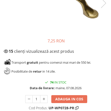
Panze pendular/ circular
Console rafturi polite
Clesti/ patenti
Solutii de curatat & adezivi
Surubelnite
Canturi ABS
Ciocane
Alte accesorii mobila
Nivela bule/ laser
Alte scule & unelte
7,25 RON
15
clienți vizualizează acest produs
Transport
gratuit
pentru comenzi mai mari de 550 lei.
Posibilitate de
retur
in 14 zile.
74
IN STOC
Data de livrare:
maine, 07.08.2026
ADAUGA IN COS
Cod Produs:
UP-WP0728-PR