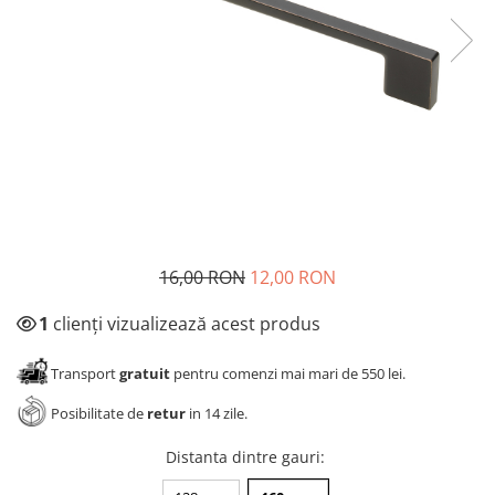
Panze pendular/ circular
Console rafturi polite
Clesti/ patenti
Solutii de curatat & adezivi
Surubelnite
Canturi ABS
Ciocane
Alte accesorii mobila
Nivela bule/ laser
Alte scule & unelte
16,00 RON
12,00 RON
1
clienți vizualizează acest produs
Transport
gratuit
pentru comenzi mai mari de 550 lei.
Posibilitate de
retur
in 14 zile.
Distanta dintre gauri
: