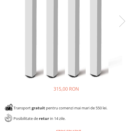
Panze pendular/ circular
Console rafturi polite
Clesti/ patenti
Solutii de curatat & adezivi
Surubelnite
Canturi ABS
Ciocane
Alte accesorii mobila
Nivela bule/ laser
Alte scule & unelte
315,00 RON
Transport
gratuit
pentru comenzi mai mari de 550 lei.
Posibilitate de
retur
in 14 zile.