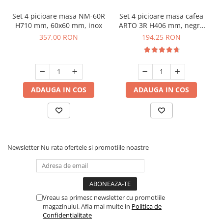
Set 4 picioare masa NM-60R
Set 4 picioare masa cafea
H710 mm, 60x60 mm, inox
ARTO 3R H406 mm, negru
mat
357,00 RON
194,25 RON
ADAUGA IN COS
ADAUGA IN COS
Newsletter
Nu rata ofertele si promotiile noastre
Vreau sa primesc newsletter cu promotiile
magazinului. Afla mai multe in
Politica de
Confidentialitate