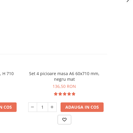
, H 710
Set 4 picioare masa A6 60x710 mm,
Set 4 picio
negru mat
136,50 RON
N COS
ADAUGA IN COS