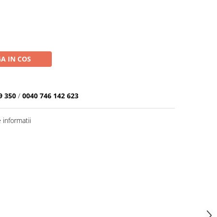
A IN COS
9 350
/
0040 746 142 623
informatii