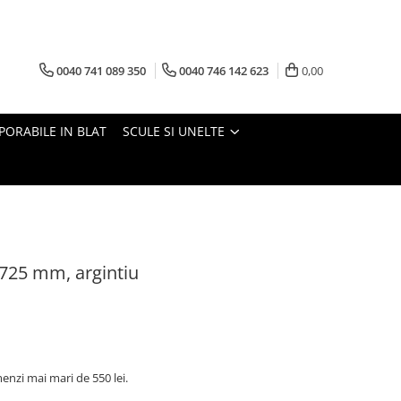
0040 741 089 350
0040 746 142 623
0,00
PORABILE IN BLAT
SCULE SI UNELTE
 725 mm, argintiu
nzi mai mari de 550 lei.