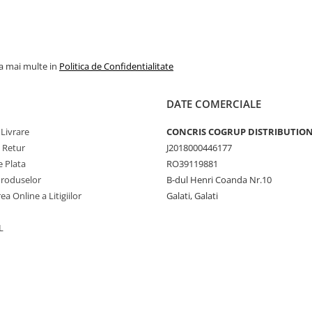
la mai multe in
Politica de Confidentialitate
DATE COMERCIALE
 Livrare
CONCRIS COGRUP DISTRIBUTION 
e Retur
J2018000446177
 Plata
RO39119881
Produselor
B-dul Henri Coanda Nr.10
ea Online a Litigiilor
Galati, Galati
L