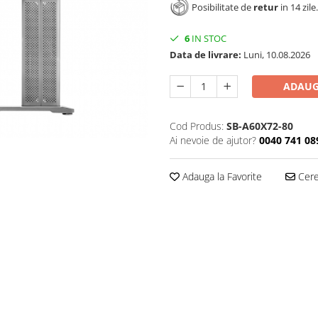
Posibilitate de
retur
in 14 zile.
6
IN STOC
Data de livrare:
Luni, 10.08.2026
ADAUG
Cod Produs:
SB-A60X72-80
Ai nevoie de ajutor?
0040 741 08
Adauga la Favorite
Cere 