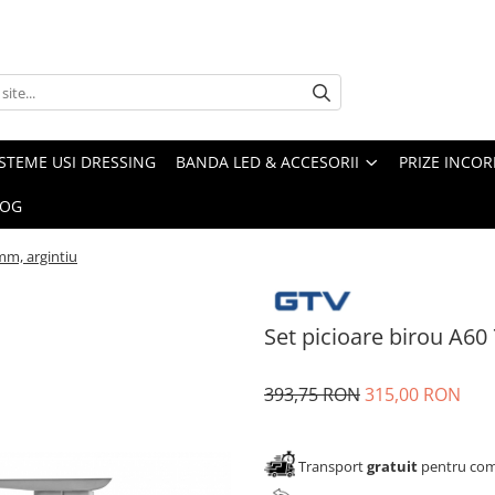
ISTEME USI DRESSING
BANDA LED & ACCESORII
PRIZE INCOR
LOG
mm, argintiu
Set picioare birou A60
393,75 RON
315,00 RON
Transport
gratuit
pentru come