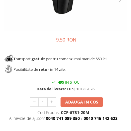
Panze pendular/ circular
Console rafturi polite
Clesti/ patenti
Solutii de curatat & adezivi
Surubelnite
Canturi ABS
Ciocane
Alte accesorii mobila
Nivela bule/ laser
9,50 RON
Alte scule & unelte
Transport
gratuit
pentru comenzi mai mari de 550 lei.
Posibilitate de
retur
in 14 zile.
495
IN STOC
Data de livrare:
Luni, 10.08.2026
ADAUGA IN COS
Cod Produs:
CCF-6751-20M
Ai nevoie de ajutor?
0040 741 089 350
/
0040 746 142 623