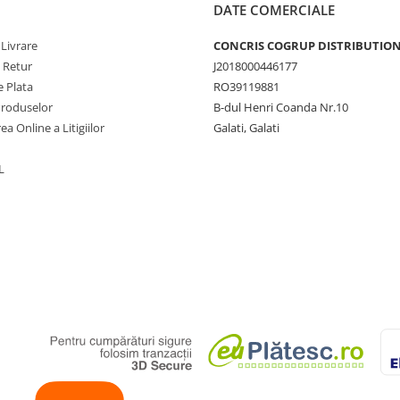
DATE COMERCIALE
 Livrare
CONCRIS COGRUP DISTRIBUTION 
e Retur
J2018000446177
 Plata
RO39119881
Produselor
B-dul Henri Coanda Nr.10
ea Online a Litigiilor
Galati, Galati
L