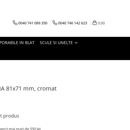
0040 741 089 350
0040 746 142 623
0,00
PORABILE IN BLAT
SCULE SI UNELTE
NA 81x71 mm, cromat
st produs
nzi mai mari de 550 lei.