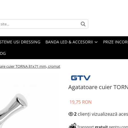
ISTEME USI DRESSING
BANDA LED & ACCESORII
PRIZE INCOR
LOG
are cuier TORNA 81x71 mm, cromat
Agatatoare cuier TOR
19,75 RON
2
clienți vizualizează ace
Transport
gratuit
pentru come