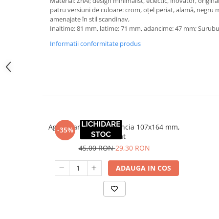
Material: ZnAl; design minimalist, eclectic, inovator, origin
patru versiuni de culoare: crom, oțel periat, alamă, negru m
amenajate în stil scandinav,
Inaltime: 81 mm, latime: 71 mm, adancime: 47 mm; Surubur
Informatii conformitate produs
Agatatoare cuier Walencia 107x164 mm,
-35%
cromat
45,00 RON
29,30 RON
ADAUGA IN COS