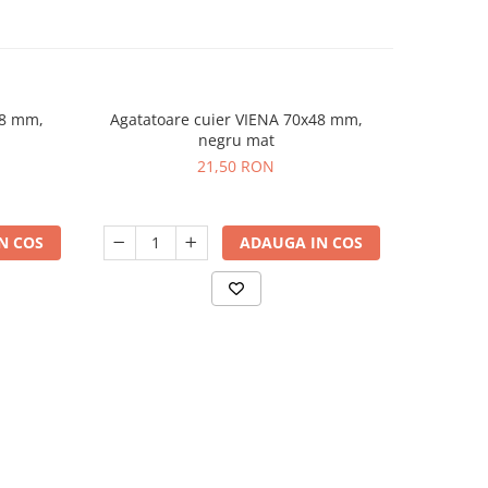
48 mm,
Agatatoare cuier VIENA 70x48 mm,
Agatatoare
negru mat
21,50 RON
N COS
ADAUGA IN COS