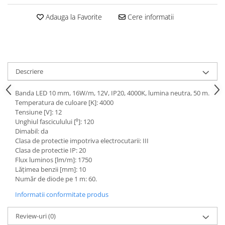
Adauga la Favorite
Cere informatii
Descriere
Banda LED 10 mm, 16W/m, 12V, IP20, 4000K, lumina neutra, 50 m.
Temperatura de culoare [K]: 4000
Tensiune [V]: 12
Unghiul fasciculului [⁰]: 120
Dimabil: da
Clasa de protectie impotriva electrocutarii: III
Clasa de protectie IP: 20
Flux luminos [lm/m]: 1750
Lățimea benzii [mm]: 10
Număr de diode pe 1 m: 60.
Informatii conformitate produs
Review-uri
(0)