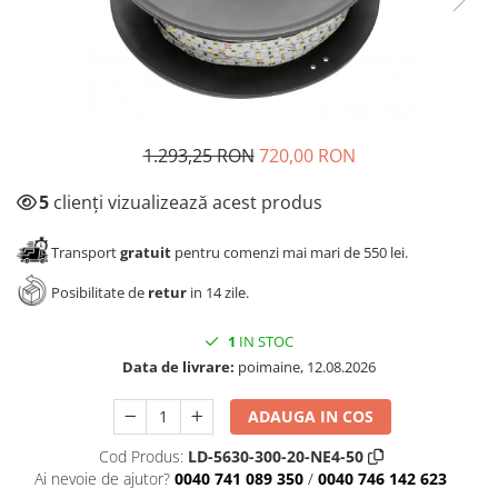
Panze pendular/ circular
Console rafturi polite
Clesti/ patenti
Solutii de curatat & adezivi
Surubelnite
Canturi ABS
Ciocane
Alte accesorii mobila
Nivela bule/ laser
1.293,25 RON
720,00 RON
Alte scule & unelte
5
clienți vizualizează acest produs
Transport
gratuit
pentru comenzi mai mari de 550 lei.
Posibilitate de
retur
in 14 zile.
1
IN STOC
Data de livrare:
poimaine, 12.08.2026
ADAUGA IN COS
Cod Produs:
LD-5630-300-20-NE4-50
Ai nevoie de ajutor?
0040 741 089 350
/
0040 746 142 623