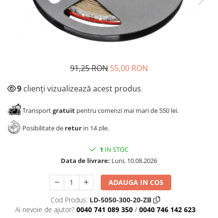
Panze pendular/ circular
Console rafturi polite
Clesti/ patenti
Solutii de curatat & adezivi
Surubelnite
Canturi ABS
Ciocane
Alte accesorii mobila
Nivela bule/ laser
91,25 RON
55,00 RON
Alte scule & unelte
9
clienți vizualizează acest produs
Transport
gratuit
pentru comenzi mai mari de 550 lei.
Posibilitate de
retur
in 14 zile.
1
IN STOC
Data de livrare:
Luni, 10.08.2026
ADAUGA IN COS
Cod Produs:
LD-5050-300-20-ZB
Ai nevoie de ajutor?
0040 741 089 350
/
0040 746 142 623