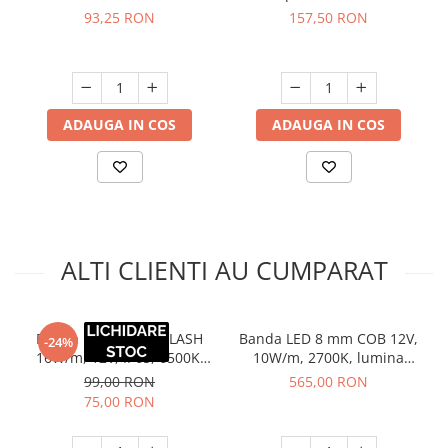
93,25 RON
157,50 RON
ADAUGA IN COS
ADAUGA IN COS
ALTI CLIENTI AU CUMPARAT
Banda LED 10 mm FLASH
Banda LED 8 mm COB 12V,
-24%
16W/m, 12V, IP65, 6500K,
10W/m, 2700K, lumina
lumina rece, 5 m
calda, 50 m
99,00 RON
565,00 RON
75,00 RON