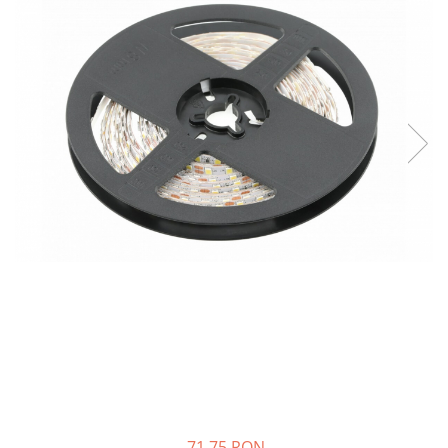
Panze pendular/ circular
Console rafturi polite
Clesti/ patenti
Solutii de curatat & adezivi
Surubelnite
Canturi ABS
Ciocane
Alte accesorii mobila
Nivela bule/ laser
Alte scule & unelte
71,75 RON