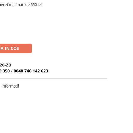
nzi mai mari de 550 lei.
A IN COS
20-ZB
9 350
/
0040 746 142 623
informatii