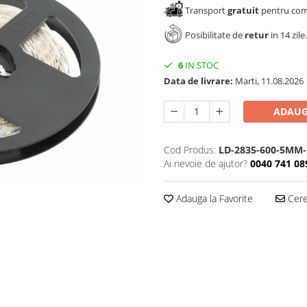
Transport
gratuit
pentru come
Posibilitate de
retur
in 14 zile.
6
IN STOC
Data de livrare:
Marti, 11.08.2026
ADAUG
Cod Produs:
LD-2835-600-5MM-
Ai nevoie de ajutor?
0040 741 08
Adauga la Favorite
Cere 