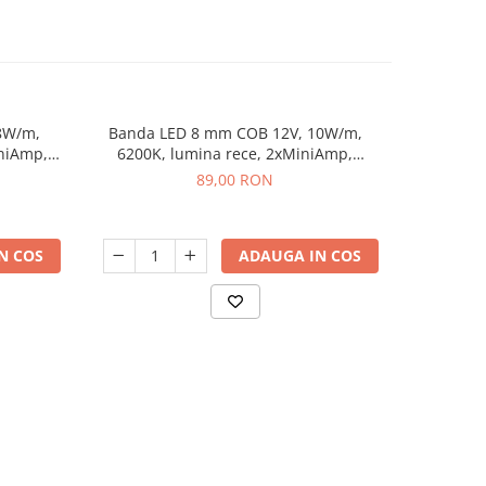
8W/m,
Banda LED 8 mm COB 12V, 10W/m,
Banda L
iniAmp,
6200K, lumina rece, 2xMiniAmp,
4000K, 
dimabila, 5 m
89,00 RON
N COS
ADAUGA IN COS