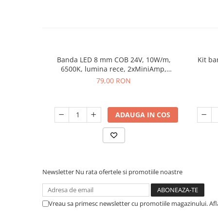
Banda LED 8 mm COB 24V, 10W/m,
Kit b
6500K, lumina rece, 2xMiniAmp,
dimabila, 5 m
79,00 RON
ADAUGA IN COS
Newsletter
Nu rata ofertele si promotiile noastre
Vreau sa primesc newsletter cu promotiile magazinului. Af