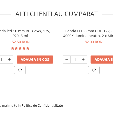
ALTI CLIENTI AU CUMPARAT
anda led 10 mm RGB 25W, 12V,
Banda LED 8 mm COB 12V, 
IP20, 5 ml
4000K, lumina neutra, 2 x M
dimabila, 5 m
152,50 RON
82,00 RON
ADAUGA IN COS
ADAUGA I
la mai multe in
Politica de Confidentialitate