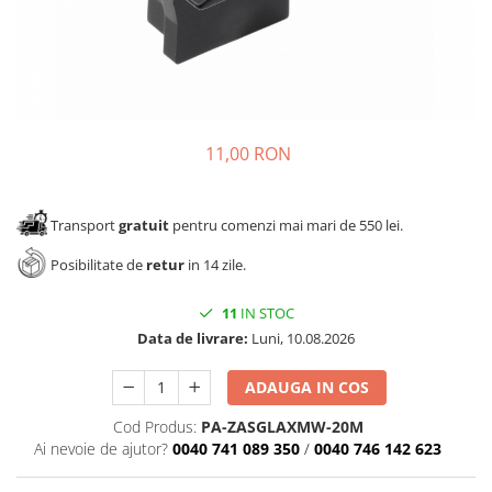
Panze pendular/ circular
Console rafturi polite
Clesti/ patenti
Solutii de curatat & adezivi
Surubelnite
Canturi ABS
Ciocane
Alte accesorii mobila
Nivela bule/ laser
11,00 RON
Alte scule & unelte
Transport
gratuit
pentru comenzi mai mari de 550 lei.
Posibilitate de
retur
in 14 zile.
11
IN STOC
Data de livrare:
Luni, 10.08.2026
ADAUGA IN COS
Cod Produs:
PA-ZASGLAXMW-20M
Ai nevoie de ajutor?
0040 741 089 350
/
0040 746 142 623