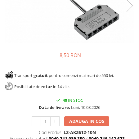
Panze pendular/ circular
Console rafturi polite
Clesti/ patenti
Solutii de curatat & adezivi
Surubelnite
Canturi ABS
Ciocane
Alte accesorii mobila
Nivela bule/ laser
Alte scule & unelte
8,50 RON
Transport
gratuit
pentru comenzi mai mari de 550 lei.
Posibilitate de
retur
in 14 zile.
40
IN STOC
Data de livrare:
Luni, 10.08.2026
ADAUGA IN COS
Cod Produs:
LZ-AKZ612-10N
Ai nevoie de ajutor?
0040 741 089 350
/
0040 746 142 623