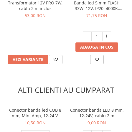
Transformator 12V PRO 7W,
Banda led 5 mm FLASH
cablu 2 m inclus
33W, 12V, IP20, 4000K,
lumina neutra, 5 ml
53,00 RON
71,75 RON
ADAUGA IN COS
VEZI VARIANTE
ALTI CLIENTI AU CUMPARAT
Conector banda led COB 8
Conector banda LED 8 mm,
mm, Mini Amp, 12-24 V,
12-24V, cablu 2 m
cablu 2 m
10,50 RON
9,00 RON