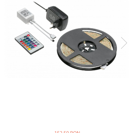
Panze pendular/ circular
Console rafturi polite
Clesti/ patenti
Solutii de curatat & adezivi
Surubelnite
Canturi ABS
Ciocane
Alte accesorii mobila
Nivela bule/ laser
Alte scule & unelte
152,50 RON