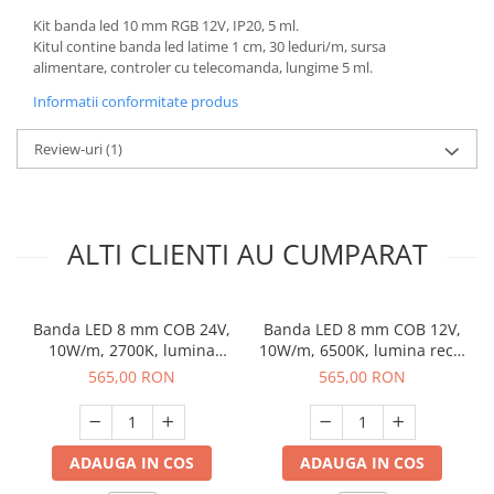
Kit banda led 10 mm RGB 12V, IP20, 5 ml.
Kitul contine banda led latime 1 cm, 30 leduri/m, sursa
alimentare, controler cu telecomanda, lungime 5 ml.
Informatii conformitate produs
Review-uri
(1)
ALTI CLIENTI AU CUMPARAT
Banda LED 8 mm COB 24V,
Banda LED 8 mm COB 12V,
10W/m, 2700K, lumina
10W/m, 6500K, lumina rece,
calda, 50 m
50 m
565,00 RON
565,00 RON
ADAUGA IN COS
ADAUGA IN COS