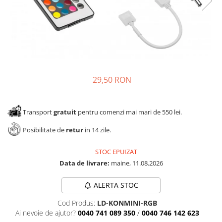
Panze pendular/ circular
Console rafturi polite
Clesti/ patenti
Solutii de curatat & adezivi
Surubelnite
Canturi ABS
Ciocane
Alte accesorii mobila
Nivela bule/ laser
Alte scule & unelte
29,50 RON
Transport
gratuit
pentru comenzi mai mari de 550 lei.
Posibilitate de
retur
in 14 zile.
STOC EPUIZAT
Data de livrare:
maine, 11.08.2026
ALERTA STOC
Cod Produs:
LD-KONMINI-RGB
Ai nevoie de ajutor?
0040 741 089 350
/
0040 746 142 623