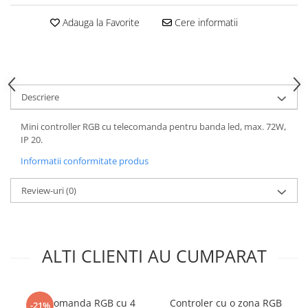
Adauga la Favorite
Cere informatii
Descriere
Mini controller RGB cu telecomanda pentru banda led, max. 72W,
IP 20.
Informatii conformitate produs
Review-uri
(0)
ALTI CLIENTI AU CUMPARAT
Telecomanda RGB cu 4
Controler cu o zona RGB
-21%