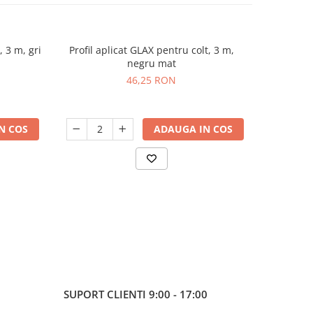
 3 m, gri
Profil aplicat GLAX pentru colt, 3 m,
Profil apl
negru mat
46,25 RON
N COS
ADAUGA IN COS
SUPORT CLIENTI
9:00 - 17:00