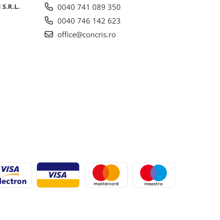
S.R.L.
0040 741 089 350
0040 746 142 623
office@concris.ro