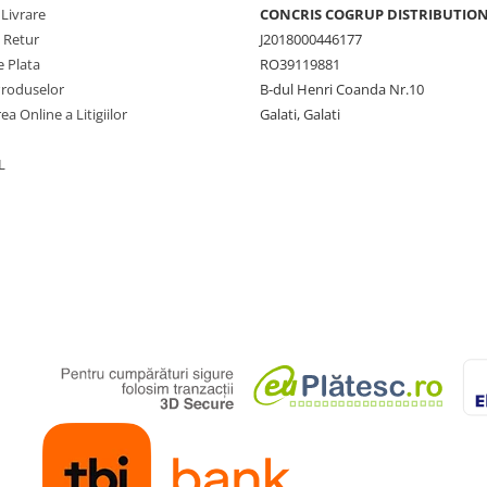
 Livrare
CONCRIS COGRUP DISTRIBUTION 
e Retur
J2018000446177
 Plata
RO39119881
Produselor
B-dul Henri Coanda Nr.10
ea Online a Litigiilor
Galati, Galati
L