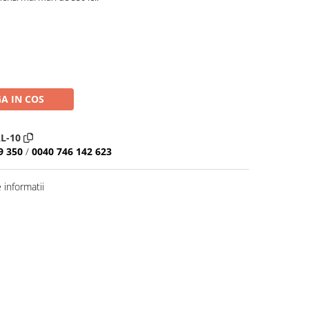
A IN COS
L-10
9 350
/
0040 746 142 623
informatii