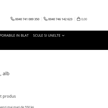
0040 741 089 350
0040 746 142 623
0,00
PORABILE IN BLAT
SCULE SI UNELTE
, alb
st produs
nzi mai mari de 550 lei.