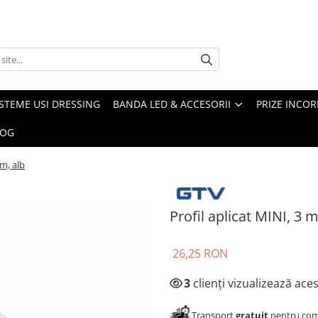
ISTEME USI DRESSING
BANDA LED & ACCESORII
PRIZE INCOR
LOG
 m, alb
Profil aplicat MINI, 3 m
26,25 RON
3
clienți vizualizează ace
Transport
gratuit
pentru come