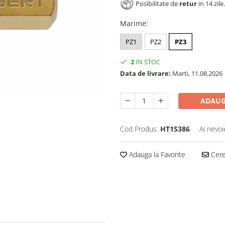
Posibilitate de
retur
in 14 zile.
Marime
:
PZ1
PZ2
PZ3
2
IN STOC
Data de livrare:
Marti, 11.08.2026
ADAUG
Cod Produs:
HT1S386
Ai nevoi
Adauga la Favorite
Cere 