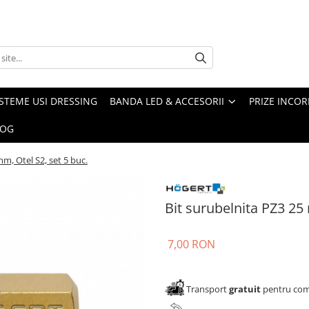
ISTEME USI DRESSING
BANDA LED & ACCESORII
PRIZE INCOR
LOG
m, Otel S2, set 5 buc.
Bit surubelnita PZ3 25 
7,00 RON
Transport
gratuit
pentru come