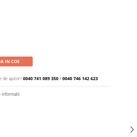
A IN COS
e de ajutor?
0040 741 089 350
/
0040 746 142 623
informatii