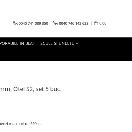
0040 741 089 350
0040 746 142 623
0,00
PORABILE IN BLAT
SCULE SI UNELTE
mm, Otel S2, set 5 buc.
nzi mai mari de 550 lei.