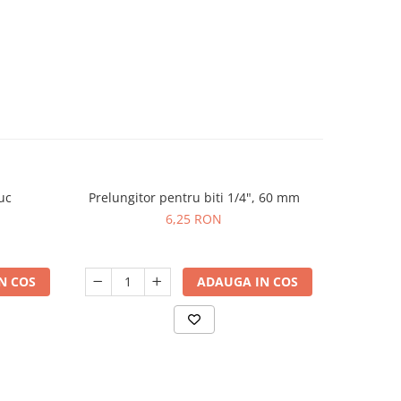
uc
Prelungitor pentru biti 1/4", 60 mm
Surubelnit
6,25 RON
N COS
ADAUGA IN COS