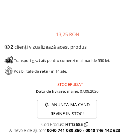
Panze pendular/ circular
Console rafturi polite
Clesti/ patenti
Solutii de curatat & adezivi
Surubelnite
Canturi ABS
Ciocane
Alte accesorii mobila
13,25 RON
Nivela bule/ laser
Alte scule & unelte
2
clienți vizualizează acest produs
Transport
gratuit
pentru comenzi mai mari de 550 lei.
Posibilitate de
retur
in 14 zile.
STOC EPUIZAT
Data de livrare:
maine, 07.08.2026
ANUNTA-MA CAND
REVINE IN STOC!
Cod Produs:
HT1S685
Ai nevoie de ajutor?
0040 741 089 350
/
0040 746 142 623