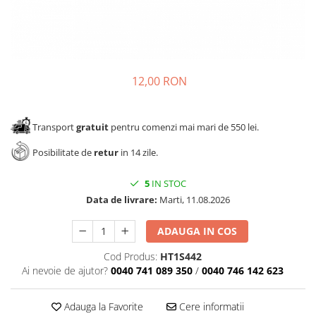
Panze pendular/ circular
Console rafturi polite
Clesti/ patenti
Solutii de curatat & adezivi
Surubelnite
Canturi ABS
Ciocane
Alte accesorii mobila
12,00 RON
Nivela bule/ laser
Alte scule & unelte
Transport
gratuit
pentru comenzi mai mari de 550 lei.
Posibilitate de
retur
in 14 zile.
5
IN STOC
Data de livrare:
Marti, 11.08.2026
ADAUGA IN COS
Cod Produs:
HT1S442
Ai nevoie de ajutor?
0040 741 089 350
/
0040 746 142 623
Adauga la Favorite
Cere informatii