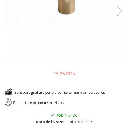
Panze pendular/ circular
Console rafturi polite
Clesti/ patenti
Solutii de curatat & adezivi
Surubelnite
Canturi ABS
Ciocane
Alte accesorii mobila
Nivela bule/ laser
Alte scule & unelte
15,25 RON
Transport
gratuit
pentru comenzi mai mari de 550 lei.
Posibilitate de
retur
in 14 zile.
402
IN STOC
Data de livrare:
Luni, 10.08.2026