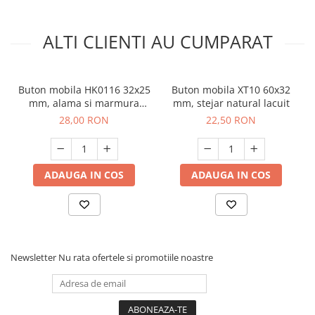
ALTI CLIENTI AU CUMPARAT
Buton mobila HK0116 32x25
Buton mobila XT10 60x32
mm, alama si marmura
mm, stejar natural lacuit
naturala
28,00 RON
22,50 RON
ADAUGA IN COS
ADAUGA IN COS
Newsletter
Nu rata ofertele si promotiile noastre