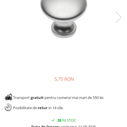
Panze pendular/ circular
Console rafturi polite
Clesti/ patenti
Solutii de curatat & adezivi
Surubelnite
Canturi ABS
Ciocane
Alte accesorii mobila
Nivela bule/ laser
Alte scule & unelte
5,75 RON
Transport
gratuit
pentru comenzi mai mari de 550 lei.
Posibilitate de
retur
in 14 zile.
28
IN STOC
Data de livrare:
poimaine, 11.08.2026