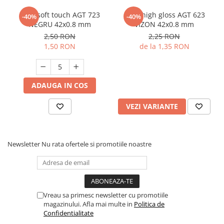
Cant soft touch AGT 723
Cant high gloss AGT 623
-40%
-40%
NEGRU 42x0.8 mm
VIZON 42x0.8 mm
2,50 RON
2,25 RON
1,50 RON
de la 1,35 RON
ADAUGA IN COS
VEZI VARIANTE
Newsletter
Nu rata ofertele si promotiile noastre
Vreau sa primesc newsletter cu promotiile
magazinului. Afla mai multe in
Politica de
Confidentialitate