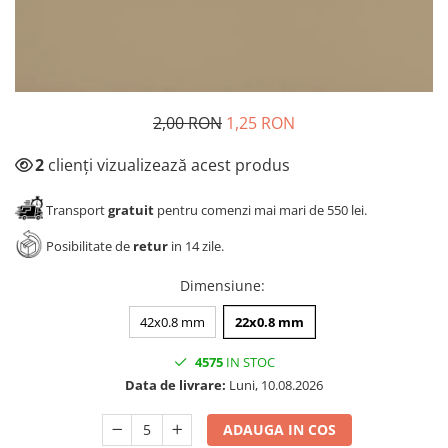
Panze pendular/ circular
Console rafturi polite
Clesti/ patenti
Solutii de curatat & adezivi
Surubelnite
Canturi ABS
Ciocane
Alte accesorii mobila
2,00 RON
1,25 RON
Nivela bule/ laser
Alte scule & unelte
2
clienți vizualizează acest produs
Transport
gratuit
pentru comenzi mai mari de 550 lei.
Posibilitate de
retur
in 14 zile.
Dimensiune
:
42x0.8 mm
22x0.8 mm
4575
IN STOC
Data de livrare:
Luni, 10.08.2026
ADAUGA IN COS