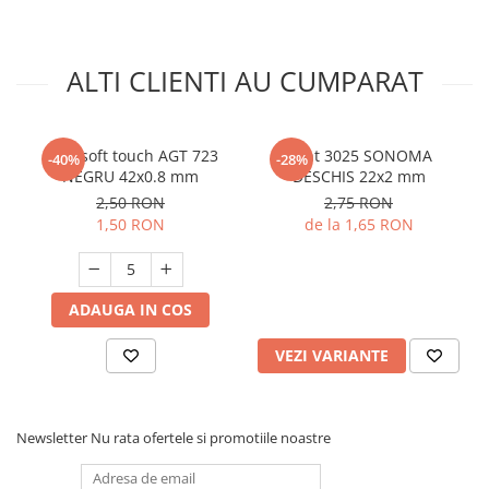
ALTI CLIENTI AU CUMPARAT
Cant soft touch AGT 723
Cant 3025 SONOMA
-40%
-28%
NEGRU 42x0.8 mm
DESCHIS 22x2 mm
2,50 RON
2,75 RON
1,50 RON
de la 1,65 RON
ADAUGA IN COS
VEZI VARIANTE
Newsletter
Nu rata ofertele si promotiile noastre