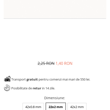
Panze pendular/ circular
Console rafturi polite
Clesti/ patenti
Solutii de curatat & adezivi
Surubelnite
Canturi ABS
Ciocane
Alte accesorii mobila
Nivela bule/ laser
Alte scule & unelte
2,25 RON
1,40 RON
Transport
gratuit
pentru comenzi mai mari de 550 lei.
Posibilitate de
retur
in 14 zile.
Dimensiune
:
42x0.8 mm
22x2 mm
42x2 mm