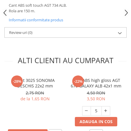
Cant ABS soft touch AGT 734 ALB.
Rola are 150 m.
Informatii conformitate produs
Review-uri
(0)
ALTI CLIENTI AU CUMPARAT
Cant 3025 SONOMA
Cant ABS high gloss AGT
-28%
-22%
DESCHIS 22x2 mm
670 GALAXY ALB 42x1 mm
2,75 RON
4,50 RON
de la 1,65 RON
3,50 RON
ADAUGA IN COS