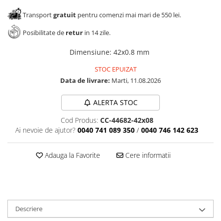
Panze pendular/ circular
Console rafturi polite
Transport
gratuit
pentru comenzi mai mari de 550 lei.
Clesti/ patenti
Solutii de curatat & adezivi
Surubelnite
Canturi ABS
Posibilitate de
retur
in 14 zile.
Ciocane
Alte accesorii mobila
Dimensiune
:
42x0.8 mm
Nivela bule/ laser
STOC EPUIZAT
Alte scule & unelte
Data de livrare:
Marti, 11.08.2026
ALERTA STOC
Cod Produs:
CC-44682-42x08
Ai nevoie de ajutor?
0040 741 089 350
/
0040 746 142 623
Adauga la Favorite
Cere informatii
Descriere