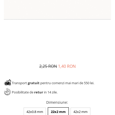
Panze pendular/ circular
Console rafturi polite
Clesti/ patenti
Solutii de curatat & adezivi
Surubelnite
Canturi ABS
Ciocane
Alte accesorii mobila
Nivela bule/ laser
Alte scule & unelte
2,25 RON
1,40 RON
Transport
gratuit
pentru comenzi mai mari de 550 lei.
Posibilitate de
retur
in 14 zile.
Dimensiune
:
42x0.8 mm
22x2 mm
42x2 mm