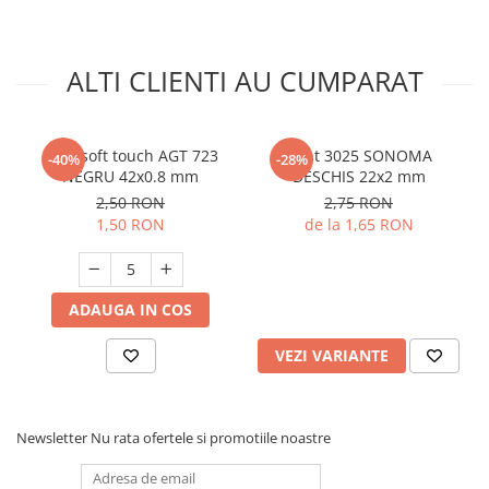
ALTI CLIENTI AU CUMPARAT
Cant soft touch AGT 723
Cant 3025 SONOMA
-40%
-28%
NEGRU 42x0.8 mm
DESCHIS 22x2 mm
2,50 RON
2,75 RON
1,50 RON
de la 1,65 RON
ADAUGA IN COS
VEZI VARIANTE
Newsletter
Nu rata ofertele si promotiile noastre