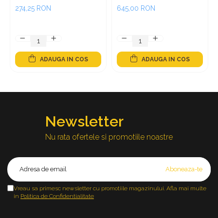
litri, gri
274,25 RON
645,00 RON
ADAUGA IN COS
ADAUGA IN COS
Newsletter
Nu rata ofertele si promotiile noastre
Vreau sa primesc newsletter cu promotiile magazinului. Afla mai multe
in
Politica de Confidentialitate