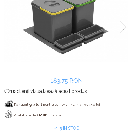
Panze pendular/ circular
Console rafturi polite
Clesti/ patenti
Solutii de curatat & adezivi
Surubelnite
Canturi ABS
Ciocane
Alte accesorii mobila
Nivela bule/ laser
Alte scule & unelte
183,75 RON
10
clienți vizualizează acest produs
Transport
gratuit
pentru comenzi mai mari de 550 lei.
Posibilitate de
retur
in 14 zile.
3
IN STOC