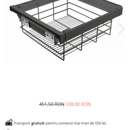
Panze pendular/ circular
Console rafturi polite
Clesti/ patenti
Solutii de curatat & adezivi
Surubelnite
Canturi ABS
Ciocane
Alte accesorii mobila
Nivela bule/ laser
Alte scule & unelte
451,50 RON
338,00 RON
Transport
gratuit
pentru comenzi mai mari de 550 lei.