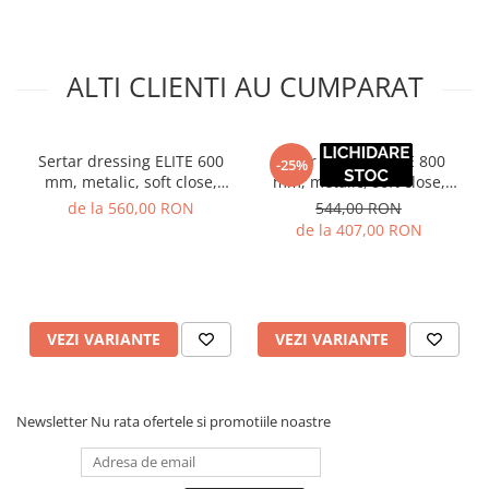
ALTI CLIENTI AU CUMPARAT
Sertar dressing ELITE 600
Sertar pantofi ELITE 800
-25%
mm, metalic, soft close,
mm, metalic, soft close,
antracit
antracit
de la 560,00 RON
544,00 RON
de la 407,00 RON
VEZI VARIANTE
VEZI VARIANTE
Newsletter
Nu rata ofertele si promotiile noastre