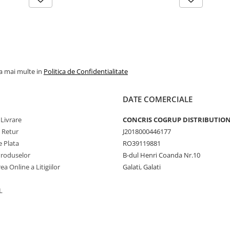
la mai multe in
Politica de Confidentialitate
DATE COMERCIALE
 Livrare
CONCRIS COGRUP DISTRIBUTION 
e Retur
J2018000446177
 Plata
RO39119881
Produselor
B-dul Henri Coanda Nr.10
ea Online a Litigiilor
Galati, Galati
L