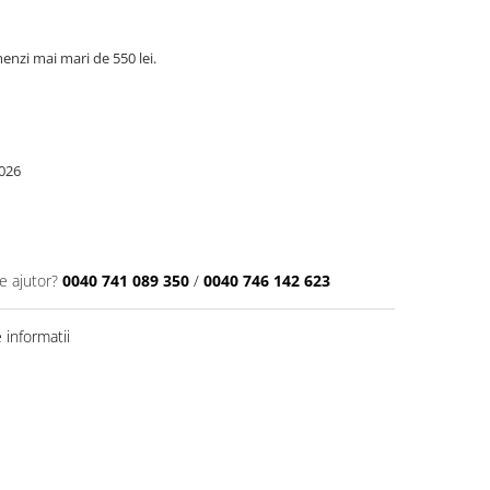
nzi mai mari de 550 lei.
026
e ajutor?
0040 741 089 350
/
0040 746 142 623
informatii