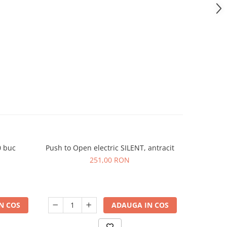
0 buc
Push to Open electric SILENT, antracit
Suport t
251,00 RON
N COS
ADAUGA IN COS
V