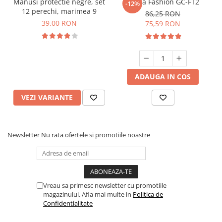
Manusi protectie negre, set
Sapca Fashion GC-FT2
-12%
12 perechi, marimea 9
86,25 RON
39,00 RON
75,59 RON
ADAUGA IN COS
VEZI VARIANTE
Newsletter
Nu rata ofertele si promotiile noastre
Vreau sa primesc newsletter cu promotiile
magazinului. Afla mai multe in
Politica de
Confidentialitate