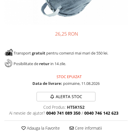
Panze pendular/ circular
Console rafturi polite
Clesti/ patenti
Solutii de curatat & adezivi
Surubelnite
Canturi ABS
Ciocane
Alte accesorii mobila
26,25 RON
Nivela bule/ laser
Alte scule & unelte
Transport
gratuit
pentru comenzi mai mari de 550 lei.
Posibilitate de
retur
in 14 zile.
STOC EPUIZAT
Data de livrare:
poimaine, 11.08.2026
ALERTA STOC
Cod Produs:
HT5K152
Ai nevoie de ajutor?
0040 741 089 350
/
0040 746 142 623
Adauga la Favorite
Cere informatii