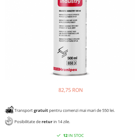
Panze pendular/ circular
Console rafturi polite
Clesti/ patenti
Solutii de curatat & adezivi
Surubelnite
Canturi ABS
Ciocane
Alte accesorii mobila
Nivela bule/ laser
Alte scule & unelte
82,75 RON
Transport
gratuit
pentru comenzi mai mari de 550 lei.
Posibilitate de
retur
in 14 zile.
12
IN STOC