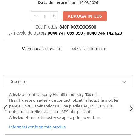
Data de livrare:
Luni, 10.08.2026
ADAUGA IN COS
Cod Produs:
840FIX07XXX0500
Ai nevoie de ajutor?
0040 741 089 350
/
0040 746 142 623
Adauga la Favorite
Cere informatii
Descriere
Adeziv de contact spray Hranifix Industry 500 ml.
Hranifix este un adeziv de contact folosit in industria mobilei
pentru lipitul laminatelor HPL pe placile PAL, MDF, OSB, la
dublatul blaturilor si la lipitul ABS-ului pe cant.
Adezivul Hranifix Industry se aplica prin pulverizare.
Informatii conformitate produs