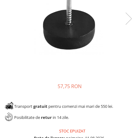
Panze pendular/ circular
Console rafturi polite
Clesti/ patenti
Solutii de curatat & adezivi
Surubelnite
Canturi ABS
Ciocane
Alte accesorii mobila
Nivela bule/ laser
Alte scule & unelte
57,75 RON
Transport
gratuit
pentru comenzi mai mari de 550 lei.
Posibilitate de
retur
in 14 zile.
STOC EPUIZAT
Data de livrare:
poimaine, 11.08.2026