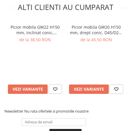
ALTI CLIENTI AU CUMPARAT
Picior mobila GW22 H150
Picior mobila GW20 H150
mm, inclinat conic,
mm, drept conic, D45/D25,
D45/D25, stejar natur lacuit
stejar natur lacuit
de la 38,50 RON
de la 45,50 RON
VEZI VARIANTE
VEZI VARIANTE
Newsletter
Nu rata ofertele si promotiile noastre