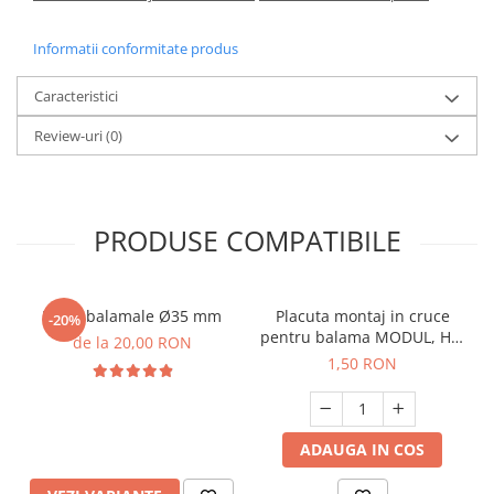
Informatii conformitate produs
Caracteristici
Review-uri
(0)
PRODUSE COMPATIBILE
Freza balamale Ø35 mm
Placuta montaj in cruce
-20%
pentru balama MODUL, H 0
de la 20,00 RON
mm
1,50 RON
ADAUGA IN COS