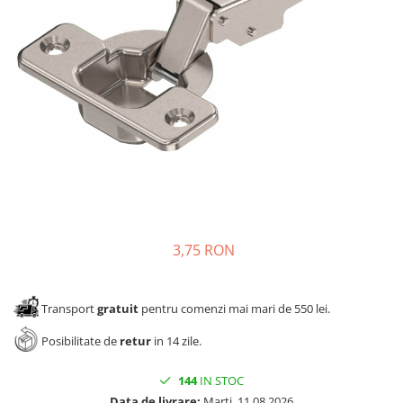
Panze pendular/ circular
Console rafturi polite
Clesti/ patenti
Solutii de curatat & adezivi
Surubelnite
Canturi ABS
Ciocane
Alte accesorii mobila
Nivela bule/ laser
Alte scule & unelte
3,75 RON
Transport
gratuit
pentru comenzi mai mari de 550 lei.
Posibilitate de
retur
in 14 zile.
144
IN STOC
Data de livrare:
Marti, 11.08.2026