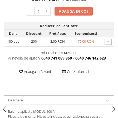
ADAUGA IN COS
Reduceri de Cantitate
De la
Discount
Pret
/ buc
Economisesti
+
100
buc
-20%
3,00 RON
75,00 RON
Cod Produs:
91M2550
Ai nevoie de ajutor?
0040 741 089 350
/
0040 746 142 623
Adauga la Favorite
Cere informatii
Descriere
Balama aplicata MODUL 100 °.
Placuta de montaj NU este inclusa, se achizitioneaza separat.